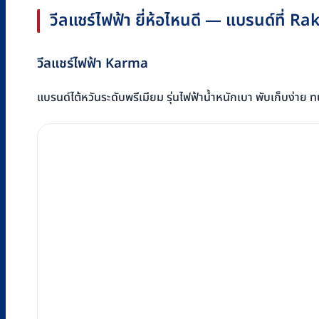
วีลแชร์ไฟฟ้า ยี่ห้อไหนดี — แบรนด์ที่ 
วีลแชร์ไฟฟ้า Karma
แบรนด์ไต้หวันระดับพรีเมียม รุ่นไฟฟ้าน้ำหนักเบา พับเก็บง่าย