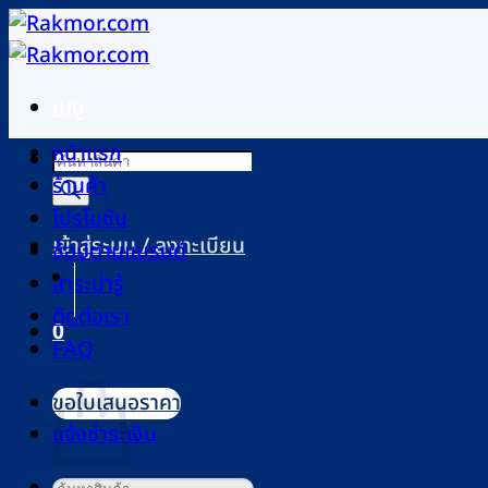
ข้าม
ไป
ยัง
เมนู
เนื้อหา
หน้าแรก
Products
ร้านค้า
search
โปรโมชัน
เข้าสู่ระบบ / ลงทะเบียน
ช้อปตามแบรนด์
สาระน่ารู้
ติดต่อเรา
0
FAQ
ตะกร้าสินค้า
ขอใบเสนอราคา
แจ้งชำระเงิน
ค้นหา: