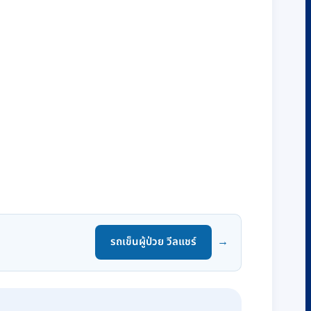
รถเข็นผู้ป่วย วีลแชร์
→