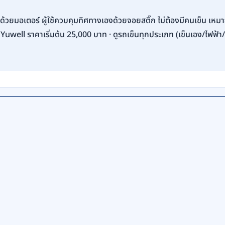
นด้วยมอเตอร์ ผู้ใช้ควบคุมทิศทางเองด้วยจอยสติ๊ก ไม่ต้องมีคนเข็น เหมาะ
 Yuwell ราคาเริ่มต้น 25,000 บาท · ดูรถเข็นทุกประเภท (เข็นเอง/ไฟฟ้า/นั