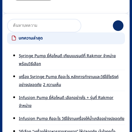
บทความล่าสุด
Syringe Pump ยี่ห้อไหนดี เทียบแบรนด์ที่ Rakmor จำหน่าย
ไม่มี
พร้อมวิธีเลือก
ความ
เห็น
เครื่อง Syringe Pump คืออะไร หลักการทำงานและวิธีใช้ไซริงค์
บน
บน
อย่างปลอดภัย
2 ความเห็น
Syringe
เครื่อง
Pump
Syringe
ยี่ห้อ
Infusion Pump ยี่ห้อไหนดี เลือกอย่างไร + รุ่นที่ Rakmor
Pump
ไหน
ไม่มี
จำหน่าย
คือ
ดี
ความ
อะไร
เทียบ
เห็น
ไม่มี
หลัก
Infusion Pump คืออะไร วิธีใช้งานเครื่องให้น้ำเกลืออย่างปลอดภัย
แบรนด์
บน
ควา
การ
ที่
Infusion
เห็น
ไม่มี
ทำงาน
วิธีเลือก “เครื่องให้อาหารทางสายยาง” ให้ปลอดภัย มั่นใจทุกมื้อ