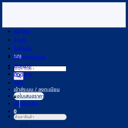
ข้าม
ไป
ยัง
เนื้อหา
หน้าแรก
ร้านค้า
โปรโมชัน
เมนู
ช้อปตามแบรนด์
สาระน่ารู้
Products
ติดต่อเรา
search
FAQ
เข้าสู่ระบบ / ลงทะเบียน
ขอใบเสนอราคา
แจ้งชำระเงิน
0
ค้นหา:
ตะกร้าสินค้า