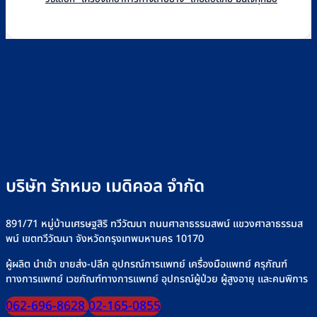
Rakmor
Pump
บน
ความ
และ
จำหน่าย
ยี่ห้อ
Infu
เห็น
วิธี
พร้อม
ไหน
Pu
บน
ใช้
วิธี
ดี
คือ
วิธี
ไซ
เลือก
เลือก
อะไร
เลือก
ริงค์
อย่างไร
วิธี
“เครื่อง
อย่าง
+
ใช้
ให้
ปลอดภัย
รุ่น
งาน
อาหาร
ที่
เครื่
ทาง
Rakmor
ให้
สาย
จำหน่าย
น้ำ
ยาง”
เกลือ
ให้
อย่า
ปลอดภัย
บริษัท รักหมอ เมดิคอล จำกัด
ปลอด
มั่นใจ
ทุก
มื้อ
891/71 หมู่บ้านเศรษฐสิริ ทวีวัฒนา ถนนศาลาธรรมสพน์ แขวงศาลาธรรมส
พน์ เขตทวีวัฒนา จังหวัดกรุงเทพมหานคร 10170
ผู้ผลิต นำเข้า ขายส่ง-ปลีก อุปกรณ์การแพทย์ เครื่องมือแพทย์ ครุภัณฑ์
ทางการแพทย์ เวชภัณฑ์ทางการแพทย์ อุปกรณ์ผู้ป่วย ผู้สูงอายุ และคนพิการ
062-696-8628
02-165-0855