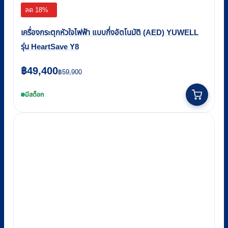
ลด 18%
เครื่องกระตุกหัวใจไฟฟ้า แบบกึ่งอัตโนมัติ (AED) YUWELL
รุ่น HeartSave Y8
Original
Current
฿
49,400
฿
59,900
price
price
มีสต็อก
was:
is:
฿59,900.
฿49,400.