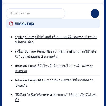
บทความล่าสุด
Syringe Pump ยี่ห้อไหนดี เทียบแบรนด์ที่ Rakmor จำหน่าย
ไม่มี
พร้อมวิธีเลือก
ความ
เห็น
เครื่อง Syringe Pump คืออะไร หลักการทำงานและวิธีใช้ไซ
บน
บน
ริงค์อย่างปลอดภัย
2 ความเห็น
Syringe
เครื่อง
Pump
Syringe
Infusion Pump ยี่ห้อไหนดี เลือกอย่างไร + รุ่นที่ Rakmor
ยี่ห้อ
Pump
ไม่มี
จำหน่าย
ไหน
คือ
ความ
ดี
อะไร
เห็น
Infusion Pump คืออะไร วิธีใช้งานเครื่องให้น้ำเกลืออย่าง
เทียบ
บน
หลัก
ไม่มี
ปลอดภัย
แบรนด์
Infusion
การ
ความ
ที่
Pump
ทำงาน
เห็น
วิธีเลือก “เครื่องให้อาหารทางสายยาง” ให้ปลอดภัย มั่นใจทุก
Rakmor
ยี่ห้อ
และ
บน
ไม่มี
มื้อ
จำหน่าย
ไหน
วิธี
Infusion
ความ