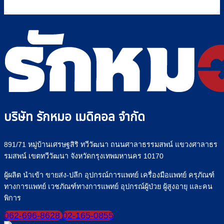
พร้อม
ดี
ใช้
Pump
เห็น
วิธี
เลือก
ไซ
คือ
บน
เลือก
อย่างไร
ริงค์
อะไร
วิธี
+
อย่าง
วิธี
เลือก
รุ่น
ปลอดภัย
ใช้
“เครื่อง
ที่
งาน
ให้
Rakmor
เครื่อง
อาหาร
จำหน่าย
ให้
ทาง
น้ำ
สาย
เกลือ
ยาง”
อย่าง
ให้
บริษัท รักหมอ เมดิคอล จำกัด
ปลอดภัย
ปลอดภัย
มั่นใจ
ทุก
891/71 หมู่บ้านเศรษฐสิริ ทวีวัฒนา ถนนศาลาธรรมสพน์ แขวงศาลาธร
มื้อ
รมสพน์ เขตทวีวัฒนา จังหวัดกรุงเทพมหานคร 10170
ผู้ผลิต นำเข้า ขายส่ง-ปลีก อุปกรณ์การแพทย์ เครื่องมือแพทย์ ครุภัณฑ์
ทางการแพทย์ เวชภัณฑ์ทางการแพทย์ อุปกรณ์ผู้ป่วย ผู้สูงอายุ และคน
พิการ
062-696-8628
02-165-0855