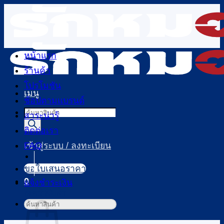
ข้าม
ไป
ยัง
เนื้อหา
หน้าแรก
ร้านค้า
โปรโมชัน
เมนู
ช้อปตามแบรนด์
Products
สาระน่ารู้
search
ติดต่อเรา
FAQ
เข้าสู่ระบบ / ลงทะเบียน
ขอใบเสนอราคา
0
แจ้งชำระเงิน
ตะกร้าสินค้า
ค้นหา: