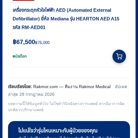
เครื่องกระตุกหัวใจไฟฟ้า AED (Automated External
Defibrillator) ยี่ห้อ Mediana รุ่น HEARTON AED A15
รหัส RM-AED01
Original
Current
฿
67,500
฿
75,000
price
price
มีสต็อก
was:
is:
฿75,000.
฿67,500.
เรียบเรียงโดย:
Rakmor.com — ทีมงาน Rakmor Medical
อัปเดต
ล่าสุด 28 กรกฎาคม 2026
บทความนี้ให้ข้อมูลทั่วไป ไม่ใช่คำวินิจฉัยทางการแพทย์ หากมีอาการผิด
ปกติควรปรึกษาแพทย์
ไม่แน่ใจว่ารุ่นไหนเหมาะกับผู้ป่วยของคุณ