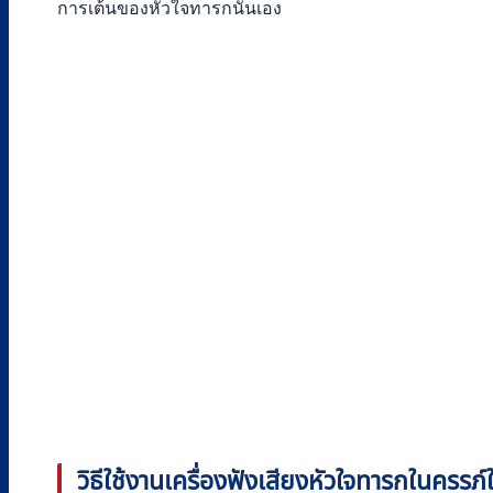
การเต้นของหัวใจทารกนั่นเอง
วิธีใช้งานเครื่องฟังเสียงหัวใจทารกในครรภ