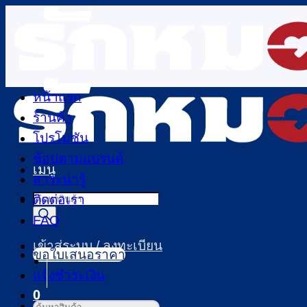
ข้าม
ไป
ยัง
เนื้อหา
หน้าแรก
ร้านค้า
โปรโมชัน
ช้อปตามแบรนด์
เมนู
สาระน่ารู้
Products
ติดต่อเรา
search
FAQ
เข้าสู่ระบบ / ลงทะเบียน
ขอใบเสนอราคา
แจ้งชำระเงิน
0