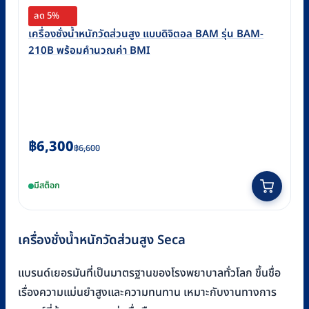
ลด 5%
เครื่องชั่งน้ำหนักวัดส่วนสูง แบบดิจิตอล BAM รุ่น BAM-
210B พร้อมคำนวณค่า BMI
Original
Current
฿
6,300
฿
6,600
price
price
was:
is:
มีสต็อก
฿6,600.
฿6,300.
เครื่องชั่งน้ำหนักวัดส่วนสูง Seca
แบรนด์เยอรมันที่เป็นมาตรฐานของโรงพยาบาลทั่วโลก ขึ้นชื่อ
เรื่องความแม่นยำสูงและความทนทาน เหมาะกับงานทางการ