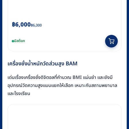
Original
Current
฿
6,000
฿
6,300
price
price
was:
is:
มีสต็อก
฿6,300.
฿6,000.
เครื่องชั่งน้ำหนักวัดส่วนสูง BAM
เด่นเรื่องเครื่องชั่งดิจิตอลที่คำนวณ BMI แม่นยำ และยังมี
อุปกรณ์วัดความสูงแบบแยกให้เลือก เหมาะกับสถานพยาบาล
และโรงเรียน