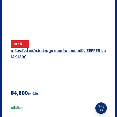
ลด 4%
เครื่องชั่งน้ำหนักวัดส่วนสูง แบบเข็ม ระบบสปริง ZEPPER รุ่น
MK180C
Original
Current
฿
4,800
฿
4,980
price
price
was:
is:
มีสต็อก
฿4,980.
฿4,800.