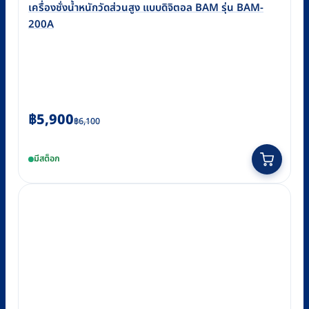
เครื่องชั่งน้ำหนักวัดส่วนสูง แบบดิจิตอล BAM รุ่น BAM-
200A
Original
Current
฿
5,900
฿
6,100
price
price
was:
is:
มีสต็อก
฿6,100.
฿5,900.