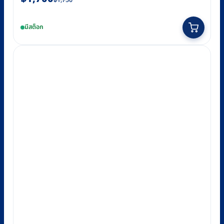
฿
1,750
price
price
was:
is:
มีสต็อก
฿1,750.
฿1,700.