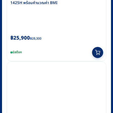
1425H พร้อมคำนวณค่า BMI
Original
Current
฿
25,900
฿
28,300
price
price
was:
is:
มีสต็อก
฿28,300.
฿25,900.