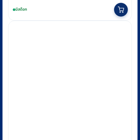
มีสต็อก