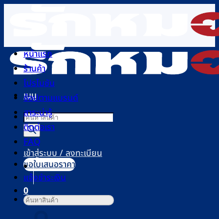
ข้าม
ไป
ยัง
เนื้อหา
หน้าแรก
ร้านค้า
โปรโมชัน
เมนู
ช้อปตามแบรนด์
สาระน่ารู้
Products
ติดต่อเรา
search
FAQ
เข้าสู่ระบบ / ลงทะเบียน
ขอใบเสนอราคา
แจ้งชำระเงิน
0
ค้นหา:
ตะกร้าสินค้า