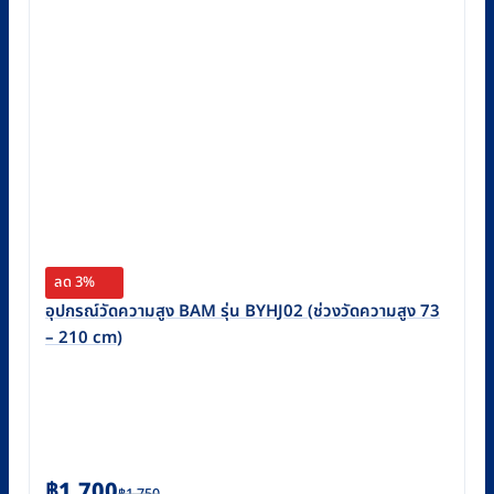
ลด 3%
อุปกรณ์วัดความสูง BAM รุ่น BYHJ02 (ช่วงวัดความสูง 73
– 210 cm)
Original
Current
฿
1,700