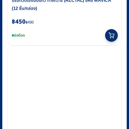
ปรอทวัดไข้แบบแก้ว ทางทวาร (RECTAL) ยี่ห้อ MAVICA
(12 ชิ้น/กล่อง)
Original
Current
฿
450
฿
490
price
price
มีสต็อก
was:
is:
฿490.
฿450.