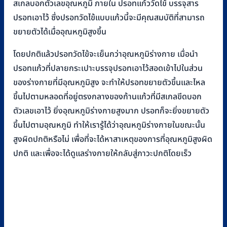
be
สเกลบอกตัวเลขอุณหภูมิ ภายใน ปรอทแก้ววัดไข้ บรรจุสาร
chosen
ปรอทเอาไว้ ซึ่งปรอทวัดไข้แบบแก้วนี้จะมีคุณสมบัติที่สามารถ
on
ขยายตัวได้เมื่ออุณหภูมิสูงขึ้น
the
โดยปกติแล้วปรอทวัดไข้จะเย็นกว่าอุณหภูมิร่างกาย เมื่อนำ
product
ปรอทแก้วที่ปลายกระเปาะบรรจุปรอทเอาไว้สอดเข้าไปในส่วน
page
ของร่างกายที่มีอุณหภูมิสูง จะทำให้ปรอทขยายตัวขึ้นและไหล
ขึ้นไปตามหลอดที่อยู่ตรงกลางของก้านแก้วที่มีสเกลขีดบอก
ตัวเลขเอาไว้ ยิ่งอุณหภูมิร่างกายสูงมาก ปรอทก็จะยิ่งขยายตัว
ขึ้นไปตามอุณหภูมิ ทำให้เรารู้ได้ว่าอุณหภูมิร่างกายในขณะนั้น
สูงผิดปกติหรือไม่ เพื่อที่จะได้หาสาเหตุของการที่อุณหภูมิสูงผิด
ปกติ และเพื่อจะได้ดูแลร่างกายให้กลับสู่ภาวะปกติโดยเร็ว