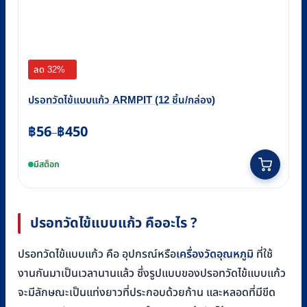
ลด 32%
ปรอทวัดไข้แบบแก้ว ARMPIT (12 ชิ้น/กล่อง)
Price
฿
56
฿
450
–
range:
This
มีสต็อก
฿56
product
through
has
฿450
multiple
ปรอทวัดไข้แบบแก้ว คืออะไร ?
variants.
The
ปรอทวัดไข้แบบแก้ว คือ อุปกรณ์หรือ
เครื่องวัดอุณหภูมิ
ที่ใช้
options
งานกันมาเป็นเวลานานแล้ว ซึ่งรูปแบบของปรอทวัดไข้แบบแก้ว
may
จะมีลักษณะเป็นแท่งยาวที่ประกอบด้วยก้าน และหลอดที่มีขีด