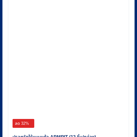
ลด 32%
ปรอทวัดไข้แบบแก้ว ARMPIT (12 ชิ้น/กล่อง)