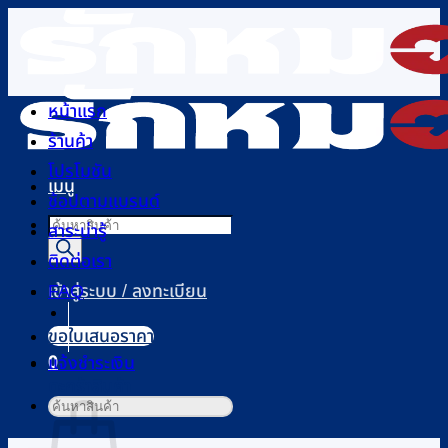
ข้าม
ไป
ยัง
เนื้อหา
หน้าแรก
ร้านค้า
โปรโมชัน
เมนู
ช้อปตามแบรนด์
Products
สาระน่ารู้
search
ติดต่อเรา
FAQ
เข้าสู่ระบบ / ลงทะเบียน
ขอใบเสนอราคา
0
แจ้งชำระเงิน
ตะกร้าสินค้า
ค้นหา: