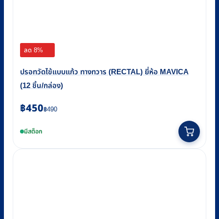
ลด 8%
ปรอทวัดไข้แบบแก้ว ทางทวาร (RECTAL) ยี่ห้อ MAVICA
(12 ชิ้น/กล่อง)
Original
Current
฿
450
฿
490
price
price
มีสต็อก
was:
is:
฿490.
฿450.