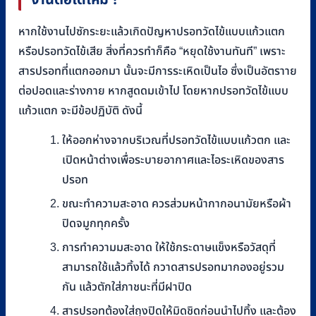
งานต่อได้ไหม ?
หากใช้งานไปซักระยะแล้วเกิดปัญหาปรอทวัดไข้แบบแก้วแตก
หรือปรอทวัดไข้เสีย สิ่งที่ควรทำก็คือ “หยุดใช้งานทันที” เพราะ
สารปรอทที่แตกออกมา นั้นจะมีการระเหิดเป็นไอ ซึ่งเป็นอัตราาย
ต่อปอดและร่างกาย หากสูดดมเข้าไป โดยหากปรอทวัดไข้แบบ
แก้วแตก จะมีข้อปฏิบัติ ดังนี้
ให้ออกห่างจากบริเวณที่ปรอทวัดไข้แบบแก้วตก และ
เปิดหน้าต่างเพื่อระบายอากาศและไอระเหิดของสาร
ปรอท
ขณะทำความสะอาด ควรส่วมหน้ากากอนามัยหรือผ้า
ปิดจมูกทุกครั้ง
การทำความมสะอาด ให้ใช้กระดาษแข็งหรือวัสดุที่
สามารถใช้แล้วทิ้งได้ กวาดสารปรอทมากองอยู่รวม
กัน แล้วตักใส่ภาชนะที่มีฝาปิด
สารปรอทต้องใส่ถุงปิดให้มิดชิดก่อนนำไปทิ้ง และต้อง