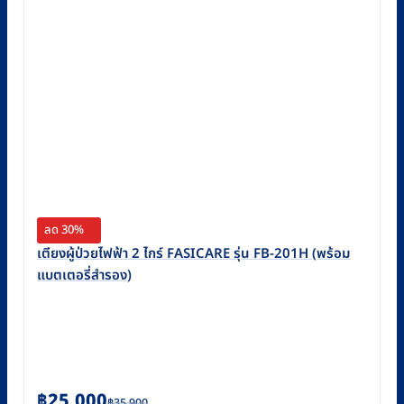
ลด 30%
เตียงผู้ป่วยไฟฟ้า 2 ไกร์ FASICARE รุ่น FB-201H (พร้อม
แบตเตอรี่สำรอง)
Original
Current
฿
25,000
฿
35,900