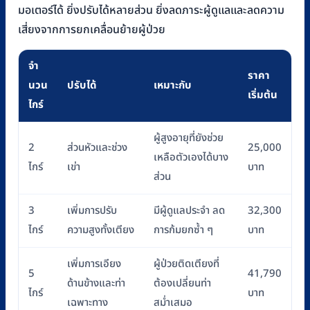
มอเตอร์ได้ ยิ่งปรับได้หลายส่วน ยิ่งลดภาระผู้ดูแลและลดความ
เสี่ยงจากการยกเคลื่อนย้ายผู้ป่วย
จำ
ราคา
นวน
ปรับได้
เหมาะกับ
เริ่มต้น
ไกร์
ผู้สูงอายุที่ยังช่วย
2
ส่วนหัวและช่วง
25,000
เหลือตัวเองได้บาง
ไกร์
เข่า
บาท
ส่วน
3
เพิ่มการปรับ
มีผู้ดูแลประจำ ลด
32,300
ไกร์
ความสูงทั้งเตียง
การก้มยกซ้ำ ๆ
บาท
เพิ่มการเอียง
ผู้ป่วยติดเตียงที่
5
41,790
ด้านข้างและท่า
ต้องเปลี่ยนท่า
ไกร์
บาท
เฉพาะทาง
สม่ำเสมอ