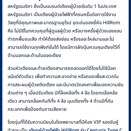
สหรัฐอเมริกา ซึ่งเป็นแบรนด์เตียงผู้ป่วยอันดับ 1 ในประเทศ
สหรัฐอเมริกา เป็นเตียงผู้ป่วยไฟฟ้าที่ครบครั้นต่อการใช้งาน
วัสดุที่มีคุณภาพและมาตรฐานยุโรป จุดเด่นของยี่ห้อ HillRom
คือ ไม่มีรีโมทควบคุมที่ผู้ดูแลผู้ป่วย หรือบางครั้งผู้ป่วยเองชอบ
ทำตกพื้นจนเสีย ทำให้ต้องส่งซ่อม หรือรออะไหล่นานและไม่
สามารถใช้งานทุกฟังก์ชั่นได้ โดยมีการฝังปุ่มควบคุมเตียงไว้ที่
ด้านนอกและด้านในของเตียง
ส่วนหัวเตียงและท้ายเตียงสามารถถอดออกได้โดยไม่ใช้น็อต
แม้แต่ตัวเดียว เพื่อทำความสะอาดง่าย หรือถอดเพื่อสะดวกใน
การสระผมผู้ป่วยติดเตียง และมีมาตรวัดองศาเพื่อบอกความชัน
ส่วนต่าง ๆ เมื่อปรับเตียง มีที่ล็อคล้อทั้ง 4 ล้อ โดยกดล็อคล้อ
เดียว สามารถล็อคทันทีทั้ง 4 ล้อ มุมเตียงทั้ง 4 ด้านมีที่กัน
กระแทกเพื่อป้องกันการเสียหาย
โดยรุ่นที่ได้รับความนิยมในโรงพยาบาลที่มีห้อง VIP รองรับผู้
ป่วยจะเป็น
เตียงผู้ป่วยไฟฟ้า HillRom รุ่น Centuris Type C