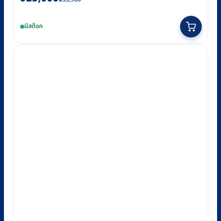
price
price
was:
is:
มีสต็อก
฿35,900.
฿25,000.