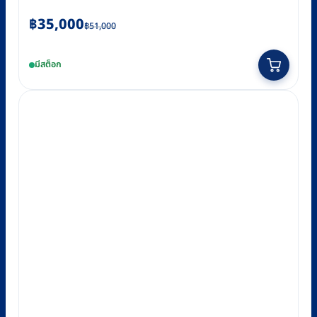
Original
Current
฿
35,000
฿
51,000
price
price
was:
is:
มีสต็อก
฿51,000.
฿35,000.