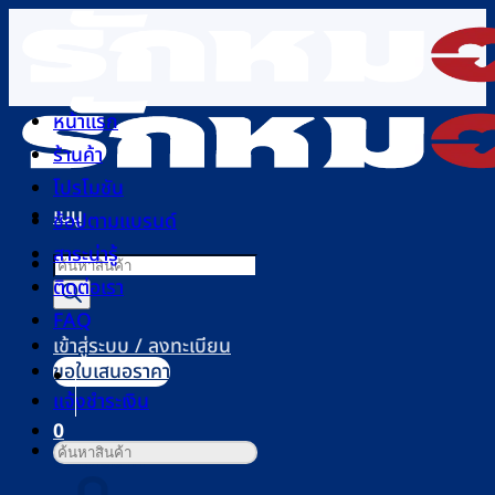
ข้าม
ไป
ยัง
เนื้อหา
หน้าแรก
ร้านค้า
โปรโมชัน
เมนู
ช้อปตามแบรนด์
สาระน่ารู้
Products
ติดต่อเรา
search
FAQ
เข้าสู่ระบบ / ลงทะเบียน
ขอใบเสนอราคา
แจ้งชำระเงิน
0
ค้นหา:
ตะกร้าสินค้า