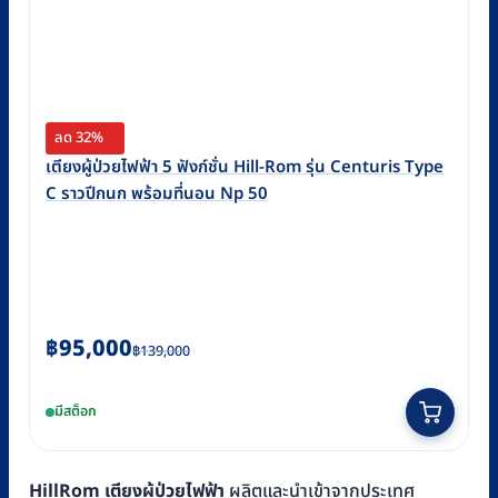
ลด 32%
เตียงผู้ป่วยไฟฟ้า 5 ฟังก์ชั่น Hill-Rom รุ่น Centuris Type
C ราวปีกนก พร้อมที่นอน Np 50
Original
Current
฿
95,000
฿
139,000
price
price
was:
is:
มีสต็อก
฿139,000.
฿95,000.
HillRom เตียงผู้ป่วยไฟฟ้า
ผลิตและนำเข้าจากประเทศ