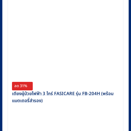
ลด 31%
เตียงผู้ป่วยไฟฟ้า 3 ไกร์ FASICARE รุ่น FB-204H (พร้อม
แบตเตอรี่สำรอง)