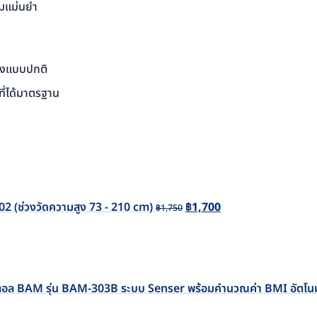
ามแม่นยำ
นสูงแบบปกติ
ที่ได้มาตรฐาน
Original
Current
price
price
was:
is:
02 (ช่วงวัดความสูง 73 - 210 cm)
฿
1,700
฿1,750.
฿1,700.
฿
1,750
ดิจิตอล BAM รุ่น BAM-303B ระบบ Senser พร้อมคำนวณค่า BMI อัตโนม
Original
Curr