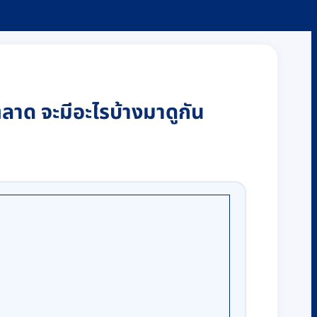
งตลาด จะมีอะไรบ้างมาดูกัน