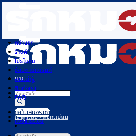
ข้าม
ไป
ยัง
เนื้อหา
หน้าแรก
ร้านค้า
โปรโมชัน
ช้อปตามแบรนด์
เมนู
สาระน่ารู้
ติดต่อเรา
Products
FAQ
search
ขอใบเสนอราคา
เข้าสู่ระบบ / ลงทะเบียน
แจ้งชำระเงิน
ค้นหา: