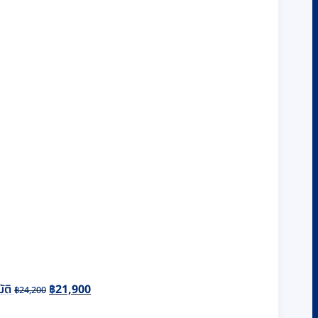
Original
Current
price
price
was:
is:
ัติ
฿
21,900
฿24,200.
฿21,900.
฿
24,200
ent