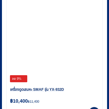
ลด 9%
เครื่องดูดเสมหะ SMAF รุ่น YX-932D
Original
Current
฿
10,400
฿
11,400
price
price