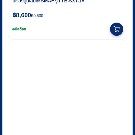
เครื่องดูดเสมหะ SMAF รุ่น YB-SXT-1A
Original
Current
฿
8,600
฿
9,500
price
price
มีสต็อก
was:
is:
฿9,500.
฿8,600.