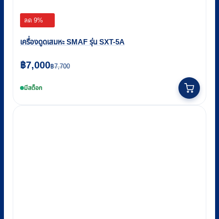
ลด 9%
เครื่องดูดเสมหะ SMAF รุ่น SXT-5A
Original
Current
฿
7,000
฿
7,700
price
price
มีสต็อก
was:
is:
฿7,700.
฿7,000.