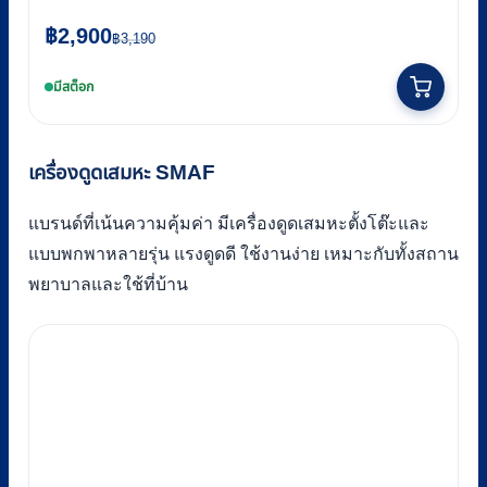
Original
Current
฿
2,900
฿
3,190
price
price
มีสต็อก
was:
is:
฿3,190.
฿2,900.
เครื่องดูดเสมหะ SMAF
แบรนด์ที่เน้นความคุ้มค่า มีเครื่องดูดเสมหะตั้งโต๊ะและ
แบบพกพาหลายรุ่น แรงดูดดี ใช้งานง่าย เหมาะกับทั้งสถาน
พยาบาลและใช้ที่บ้าน