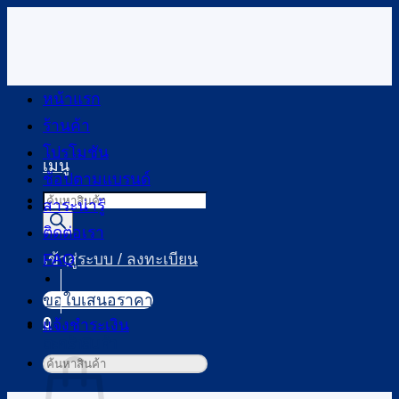
ข้าม
ไป
ยัง
เนื้อหา
หน้าแรก
ร้านค้า
โปรโมชัน
เมนู
ช้อปตามแบรนด์
Products
สาระน่ารู้
search
ติดต่อเรา
FAQ
เข้าสู่ระบบ / ลงทะเบียน
ขอใบเสนอราคา
0
แจ้งชำระเงิน
ตะกร้าสินค้า
ค้นหา: