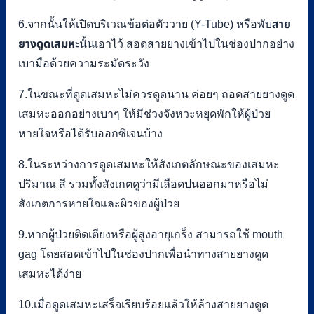
สาย
6.จากนั้นให้เปิดบริเวณข้อต่อตัววาย (Y-Tube) หรือพับ
ยางดูดเสมหะ
นั้นเอาไว้ สอดสายยางเข้าไปในช่องปากอย่าง
เบามือด้วยความระมัดระวัง
7.ในขณะที่ดูดเสมหะไม่ควรดูดนาน ค่อยๆ ถอดสายยางดูด
เสมหะออกอย่างเบาๆ ให้มีช่วงจังหวะหยุดพักให้ผู้ป่วย
หายใจหรือได้รับออกซิเจนบ้าง
8.ในระหว่างการดูดเสมหะให้สังเกตลักษณะของเสมหะ
ปริมาณ สี รวมทั้งสังเกตดูว่ามีเลือดปนออกมาหรือไม่
สังเกตการหายใจและผิวของผู้ป่วย
9.หากผู้ป่วยติดเตียงหรือผู้สูงอายุเกร็ง สามารถใช้ mouth
gag โดยสอดเข้าไปในช่องปากเพื่อนำทางสายยางดูด
เสมหะได้ง่าย
10.เมื่อดูดเสมหะเสร็จเรียบร้อยแล้วให้ล้างสายยางดูด