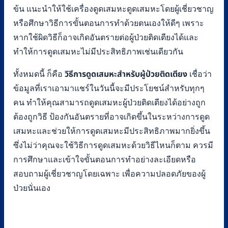
ข้น แนะนำให้ใช้เครื่องดูดเสมหะดูดเสมหะโดยผู้เชี่ยวชาญ
หรือศึกษาวิธีการขั้นตอนการทำด้วยตนเองให้ดีๆ เพราะ
หากใช้ผิดวิธีก็อาจเกิดอันตรายต่อผู้ป่วยติดเตียงได้และ
ทำให้การดูดเสมหะไม่มีประสิทธิภาพเช่นเดียวกัน
วิธีการดูดเสมหะสำหรับผู้ป่วยติดเตียง
ทั้งหมดนี้ ก็คือ
เชื่อว่า
ข้อมูลที่เราเอามาแชร์ในวันนี้จะมีประโยชน์สำหรับทุกๆ
คน ทำให้คุณสามารถดูดเสมหะผู้ป่วยติดเตียงได้อย่างถูก
ต้องถูกวิธี ป้องกันอันตรายที่อาจเกิดขึ้นในระหว่างการดูด
เสมหะและช่วยให้การดูดเสมหะมีประสิทธิภาพมากยิ่งขึ้น
ซึ่งไม่ว่าคุณจะใช้วิธีการดูดเสมหะด้วยวิธีไหนก็ตาม ควรมี
การศึกษาและเข้าใจขั้นตอนการทำอย่างละเอียดหรือ
สอบถามผู้เชี่ยวชาญโดยเฉพาะ เพื่อความปลอดภัยของผู้
ป่วยนั่นเอง