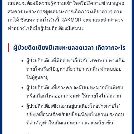
เสมหะจะต้องมีความรู้ความเข้าใจหรือมีความชำนาญพอ
สมควร เพราะการดูดเสมหะอาจเกิดภาวะเสี่ยงต่างๆ ตาม
มาได้ ซึ่งบทความในวันนี้ RAKMOR จะมาแนะนำว่าควร
ทำอย่างไรดีเมื่อผู้ป่วยติดเตียงมีเสมหะ
ผู้ป่วยติดเตียงมีเสมหะตลอดเวลา เกิดจากอะไร
ผู้ป่วยติดเตียงที่มีปัญหาเกี่ยวกับโรคระบบทางเดิน
หายใจหรือมีปัญหาเกี่ยวกับการกลืน มักพบบ่อย
ในผู้สูงอายุ
ผู้ป่วยติดเตียงที่เจาะคอ จะมีเสมหะมากเป็นพิเศษ
หรือเมือกไหลออกมาจนทำให้หายใจไม่สะดวก
ผู้ป่วยติดเตียงซึ่งนอนอยู่บนเตียงโดยร่างกายไม่
ขยับเขยื้อนหรือขยับเขยื้อนน้อยเป็นส่วนประกอบ
ที่สำคัญทำให้เกิดเสมหะมากและเหนียวข้น