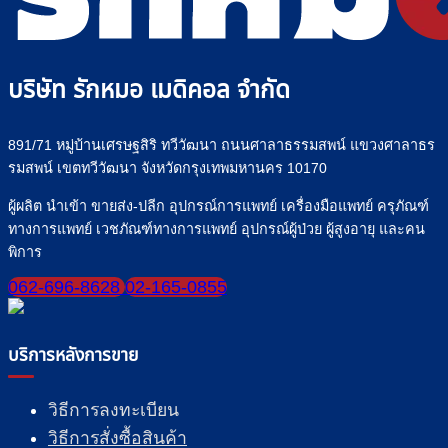
จำหน่าย
ให้
ทาง
น้ำ
สาย
เกลือ
ยาง”
อย่าง
ให้
บริษัท รักหมอ เมดิคอล จำกัด
ปลอดภัย
ปลอดภัย
มั่นใจ
ทุก
891/71 หมู่บ้านเศรษฐสิริ ทวีวัฒนา ถนนศาลาธรรมสพน์ แขวงศาลาธร
มื้อ
รมสพน์ เขตทวีวัฒนา จังหวัดกรุงเทพมหานคร 10170
ผู้ผลิต นำเข้า ขายส่ง-ปลีก อุปกรณ์การแพทย์ เครื่องมือแพทย์ ครุภัณฑ์
ทางการแพทย์ เวชภัณฑ์ทางการแพทย์ อุปกรณ์ผู้ป่วย ผู้สูงอายุ และคน
พิการ
062-696-8628
02-165-0855
บริการหลังการขาย
วิธีการลงทะเบียน
วิธีการสั่งซื้อสินค้า