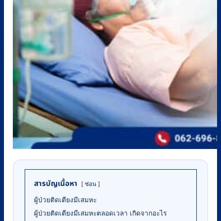
สารบัญเนื้อหา
ซ่อน
ผู้ป่วยติดเตียงมีเสมหะ
ผู้ป่วยติดเตียงมีเสมหะตลอดเวลา เกิดจากอะไร