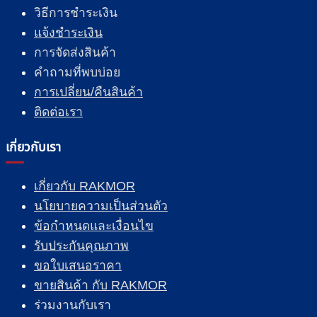
วิธีการชำระเงิน
แจ้งชำระเงิน
การจัดส่งสินค้า
คำถามที่พบบ่อย
การเปลี่ยน/คืนสินค้า
ติดต่อเรา
เกี่ยวกับเรา
เกี่ยวกับ RAKMOR
นโยบายความเป็นส่วนตัว
ข้อกำหนดและเงื่อนไข
รับประกันคุณภาพ
ขอใบเสนอราคา
ขายสินค้า กับ RAKMOR
ร่วมงานกับเรา