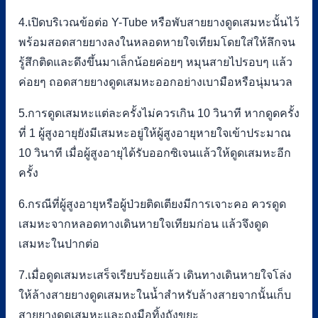
4.เปิดบริเวณข้อต่อ Y-Tube หรือพับสายยางดูดเสมหะนั้นไว้
พร้อมสอดสายยางลงในหลอดหายใจเทียมโดยใส่ให้ลึกจน
รู้สึกติดและดึงขึ้นมาเล็กน้อยค่อยๆ หมุนสายไปรอบๆ แล้ว
ค่อยๆ ถอดสายยางดูดเสมหะออกอย่างเบามือหรือนุ่มนวล
5.การดูดเสมหะแต่ละครั้งไม่ควรเกิน 10 วินาที หากดูดครั้ง
ที่ 1 ผู้สูงอายุยังมีเสมหะอยู่ให้ผู้สูงอายุหายใจเข้าประมาณ
10 วินาที เมื่อผู้สูงอายุได้รับออกซิเจนแล้วให้ดูดเสมหะอีก
ครั้ง
6.กรณีที่ผู้สูงอายุหรือผู้ป่วยติดเตียงมีการเจาะคอ ควรดูด
เสมหะจากหลอดทางเดินหายใจเทียมก่อน แล้วจึงดูด
เสมหะในปากต่อ
7.เมื่อดูดเสมหะเสร็จเรียบร้อยแล้ว เดินทางเดินหายใจโล่ง
ให้ล้างสายยางดูดเสมหะในน้ำสำหรับล้างสายจากนั้นเก็บ
สายยางดูดเสมหะและถุงมือทิ้งถังขยะ