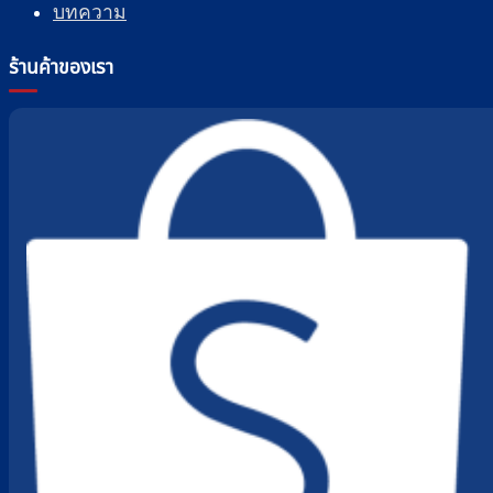
บทความ
ร้านค้าของเรา