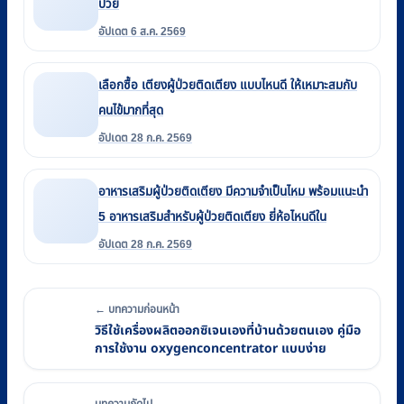
ป่วย
อัปเดต 6 ส.ค. 2569
เลือกซื้อ เตียงผู้ป่วยติดเตียง แบบไหนดี ให้เหมาะสมกับ
คนไข้มากที่สุด
อัปเดต 28 ก.ค. 2569
อาหารเสริมผู้ป่วยติดเตียง มีความจำเป็นไหม พร้อมแนะนำ
5 อาหารเสริมสำหรับผู้ป่วยติดเตียง ยี่ห้อไหนดีใน
อัปเดต 28 ก.ค. 2569
← บทความก่อนหน้า
วิธีใช้เครื่องผลิตออกซิเจนเองที่บ้านด้วยตนเอง คู่มือ
การใช้งาน oxygenconcentrator แบบง่าย
บทความถัดไป →