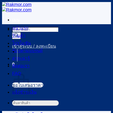
ข้าม
ไป
ยัง
เมนู
เนื้อหา
หน้าแรก
Products
search
ร้านค้า
โปรโมชัน
เข้าสู่ระบบ / ลงทะเบียน
ช้อปตามแบรนด์
สาระน่ารู้
0
ติดต่อเรา
ตะกร้าสินค้า
FAQ
ขอใบเสนอราคา
แจ้งชำระเงิน
ไม่มีสินค้าในตะกร้า
ค้นหา: