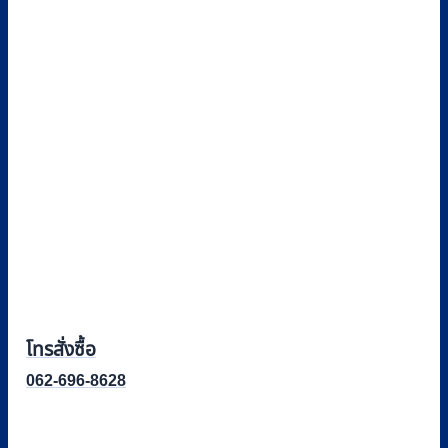
price
price
was:
is:
฿3,900.
฿3,600.
โทรสั่งซื้อ
062-696-8628