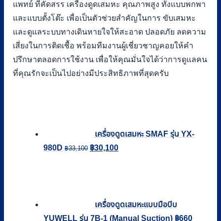
แพทย์ ที่คัดสรร เครื่องดูดเสมหะ คุณภาพสูง ทั้งแบบพกพา
และแบบตั้งโต๊ะ เพื่อเป็นตัวช่วยสำคัญในการ ขับเสมหะ
และดูแลระบบทางเดินหายใจให้สะอาด ปลอดภัย ลดความ
เสี่ยงในการติดเชื้อ พร้อมทีมงานผู้เชี่ยวชาญคอยให้คำ
ปรึกษาตลอดการใช้งาน เพื่อให้คุณมั่นใจได้ว่าการดูแลคน
ที่คุณรักจะเป็นไปอย่างมีประสิทธิภาพที่สุดครับ
เครื่องดูดเสมหะ SMAF รุ่น YX-
Original
Current
980D
฿
30,100
฿
33,100
price
price
was:
is:
฿33,100.
฿30,100.
เครื่องดูดเสมหะแบบมือบีบ
YUWELL รุ่น 7B-1 (Manual Suction)
฿
660