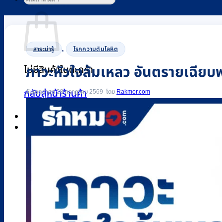
ตะกร้าสินค้า
,
สาระน่ารู้
โรคความดันโลหิต
ภาวะหัวใจล้มเหลว อันตรายเฉียบพล
ไม่มีสินค้าในตะกร้า
อัปเดตล่าสุด 28 กรกฎาคม 2569
Rakmor.com
กลับสู่หน้าร้านค้า
0