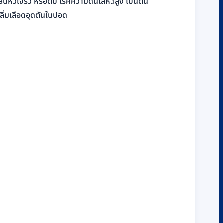
ิ้นหัวใจรั่ว หรือตีบ โรคความดันโลหิตสูง เป็นต้น
ลิ่มเลือดอุดตันในปอด