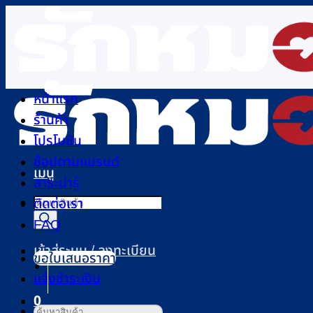
ข้าม
ไป
ยัง
เนื้อหา
หน้าแรก
ร้านค้า
โปรโมชัน
ช้อปตามแบรนด์
เมนู
สาระน่ารู้
Products
ติดต่อเรา
search
FAQ
เข้าสู่ระบบ / ลงทะเบียน
ขอใบเสนอราคา
แจ้งชำระเงิน
0
ค้นหา: