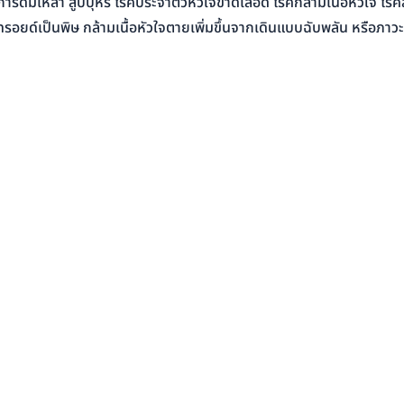
รดื่มเหล้า สูบบุหรี่ โรคประจำตัวหัวใจขาดเลือด โรคกล้ามเนื้อหัวใจ โรคล
รอยด์เป็นพิษ กล้ามเนื้อหัวใจตายเพิ่มขึ้นจากเดินแบบฉับพลัน หรือภาวะ