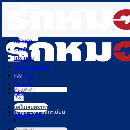
ข้าม
ไป
ยัง
เนื้อหา
หน้าแรก
ร้านค้า
โปรโมชัน
ช้อปตามแบรนด์
เมนู
สาระน่ารู้
ติดต่อเรา
Products
FAQ
search
ขอใบเสนอราคา
เข้าสู่ระบบ / ลงทะเบียน
แจ้งชำระเงิน
ค้นหา: