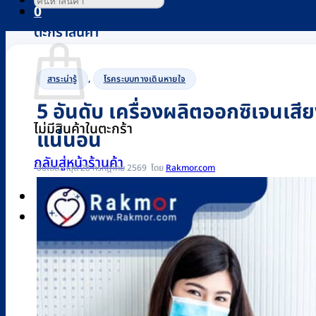
0
ตะกร้าสินค้า
,
สาระน่ารู้
โรคระบบทางเดินหายใจ
5 อันดับ เครื่องผลิตออกซิเจนเสี
ไม่มีสินค้าในตะกร้า
แน่นอน
กลับสู่หน้าร้านค้า
อัปเดตล่าสุด 28 กรกฎาคม 2569
Rakmor.com
0