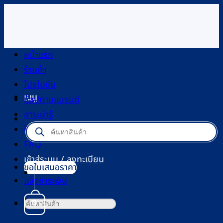
ข้าม
ไป
ยัง
เนื้อหา
หน้าแรก
ร้านค้า
โปรโมชัน
เมนู
ช้อปตามแบรนด์
สาระน่ารู้
Products
ติดต่อเรา
search
FAQ
เข้าสู่ระบบ / ลงทะเบียน
ขอใบเสนอราคา
แจ้งชำระเงิน
ค้นหา:
0