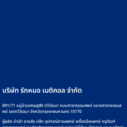
บริษัท รักหมอ เมดิคอล จำกัด
891/71 หมู่บ้านเศรษฐสิริ ทวีวัฒนา ถนนศาลาธรรมสพน์ แขวงศาลาธรรมส
พน์ เขตทวีวัฒนา จังหวัดกรุงเทพมหานคร 10170
ผู้ผลิต นำเข้า ขายส่ง-ปลีก อุปกรณ์การแพทย์ เครื่องมือแพทย์ ครุภัณฑ์