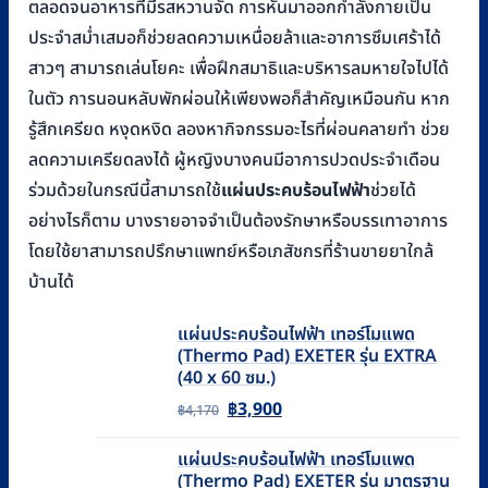
ตลอดจนอาหารที่มีรสหวานจัด การหันมาออกกำลังกายเป็น
ประจำสม่ำเสมอก็ช่วยลดความเหนื่อยล้าและอาการซึมเศร้าได้
สาวๆ สามารถเล่นโยคะ เพื่อฝึกสมาธิและบริหารลมหายใจไปได้
ในตัว การนอนหลับพักผ่อนให้เพียงพอก็สำคัญเหมือนกัน หาก
รู้สึกเครียด หงุดหงิด ลองหากิจกรรมอะไรที่ผ่อนคลายทำ ช่วย
ลดความเครียดลงได้ ผู้หญิงบางคนมีอาการปวดประจำเดือน
ร่วมด้วยในกรณีนี้สามารถใช้
แผ่นประคบร้อนไฟฟ้า
ช่วยได้
อย่างไรก็ตาม บางรายอาจจำเป็นต้องรักษาหรือบรรเทาอาการ
โดยใช้ยาสามารถปรึกษาแพทย์หรือเภสัชกรที่ร้านขายยาใกล้
บ้านได้
แผ่นประคบร้อนไฟฟ้า เทอร์โมแพด
(Thermo Pad) EXETER รุ่น EXTRA
(40 x 60 ซม.)
Original
Current
฿
3,900
฿
4,170
price
price
แผ่นประคบร้อนไฟฟ้า เทอร์โมแพด
was:
is:
(Thermo Pad) EXETER รุ่น มาตรฐาน