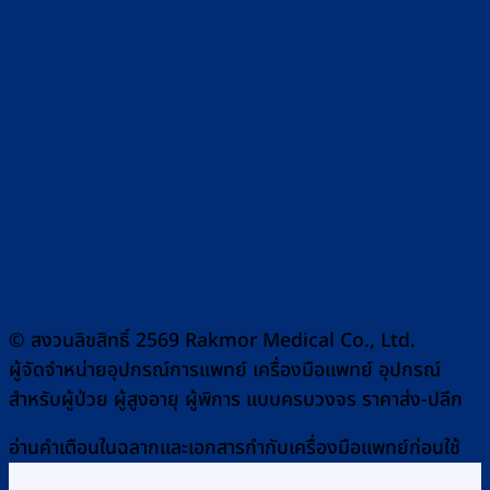
© สงวนลิขสิทธิ์ 2569 Rakmor Medical Co., Ltd.
ผู้จัดจำหน่ายอุปกรณ์การแพทย์ เครื่องมือแพทย์ อุปกรณ์
สำหรับผู้ป่วย ผู้สูงอายุ ผู้พิการ แบบครบวงจร ราคาส่ง-ปลีก
อ่านคำเตือนในฉลากและเอกสารกำกับเครื่องมือแพทย์ก่อนใช้