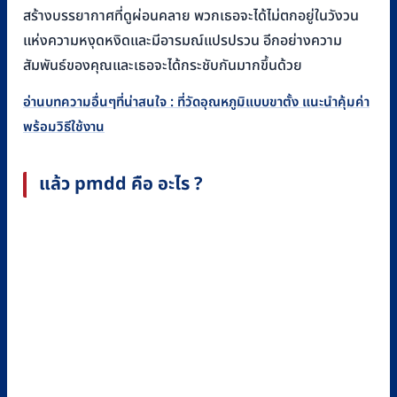
สร้างบรรยากาศที่ดูผ่อนคลาย พวกเธอจะได้ไม่ตกอยู่ในวังวน
แห่งความหงุดหงิดและมีอารมณ์แปรปรวน อีกอย่างความ
สัมพันธ์ของคุณและเธอจะได้กระชับกันมากขึ้นด้วย
อ่านบทความอื่นๆที่น่าสนใจ : ที่วัดอุณหภูมิแบบขาตั้ง แนะนำคุ้มค่า
พร้อมวิธีใช้งาน
แล้ว pmdd คือ อะไร ?