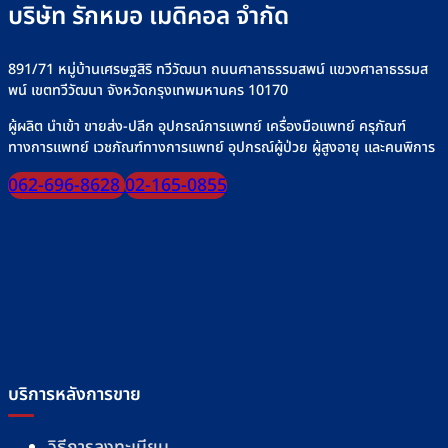
อย่า
ปลอดภัย
บริษัท รักหมอ เมดิคอล จำกัด
ปลอด
มั่นใจ
ทุก
มื้อ
891/71 หมู่บ้านเศรษฐสิริ ทวีวัฒนา ถนนศาลาธรรมสพน์ แขวงศาลาธรรมส
พน์ เขตทวีวัฒนา จังหวัดกรุงเทพมหานคร 10170
ผู้ผลิต นำเข้า ขายส่ง-ปลีก อุปกรณ์การแพทย์ เครื่องมือแพทย์ ครุภัณฑ์
ทางการแพทย์ เวชภัณฑ์ทางการแพทย์ อุปกรณ์ผู้ป่วย ผู้สูงอายุ และคนพิการ
062-696-8628
02-165-0855
บริการหลังการขาย
วิธีการลงทะเบียน