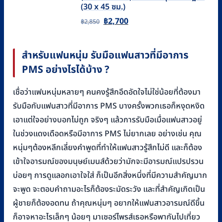
฿4,170.
฿3,900.
(30 x 45 ซม.)
Original
Current
฿
2,700
฿
2,850
price
price
was:
is:
สำหรับแฟนหนุ่ม รับมือแฟนสาวที่มีอาการ
฿2,850.
฿2,700.
PMS อย่างไรได้บ้าง ?
เชื่อว่าแฟนหนุ่มหลายๆ คนคงรู้สึกอึดอัดใจไม่ใช่น้อยที่ต้องมา
รับมือกับแฟนสาวที่มีอาการ PMS บางครั้งพวกเธอก็หงุดหงิด
เอาแต่ใจอย่างบอกไม่ถูก จริงๆ แล้วการรับมือเมื่อแฟนสาวอยู่
ในช่วงแดงเดือดหรือมีอาการ PMS ไม่ยากเลย อย่างเช่น คุณ
หนุ่มๆต้องหลีกเลี่ยงคำพูดที่ทำให้แฟนสาวรู้สึกไม่ดี และก็ต้อง
เข้าใจอารมณ์ของมนุษย์เมนส์ด้วยว่ามักจะมีอารมณ์แปรปรวน
บ่อยๆ การดูแลอกเอาใจใส่ ก็เป็นอีกสิ่งหนึ่งที่มีความสำคัญมาก
จะพูด จะตอบคำถามอะไรก็ต้องระมัดระวัง และที่สำคัญเกิดเป็น
ผู้ชายก็ต้องอดทน ถ้าคุณหนุ่มๆ อยากให้แฟนสาวอารมณ์ดีขึ้น
ก็อาจหาอะไรเล็กๆ น้อยๆ มาเซอร์ไพรส์เธอหรือพากันไปเที่ยว