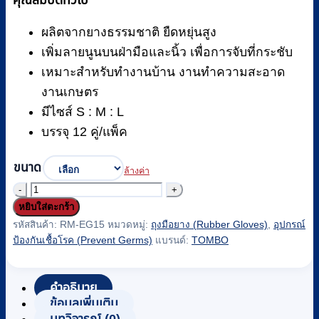
คุณสมบัติทั่วไป
ผลิตจากยางธรรมชาติ ยืดหยุ่นสูง
เพิ่มลายนูนบนฝ่ามือและนิ้ว เพื่อการจับที่กระชับ
เหมาะสำหรับทำงานบ้าน งานทำความสะอาด
งานเกษตร
มีไซส์ S : M : L
บรรจุ 12 คู่/แพ็ค
ขนาด
ล้างค่า
จำนวน
หยิบใส่ตะกร้า
ถุงมือ
รหัสสินค้า:
RM-EG15
หมวดหมู่:
ถุงมือยาง (Rubber Gloves)
,
อุปกรณ์
ทำความ
ป้องกันเชื้อโรค (Prevent Germs)
แบรนด์:
TOMBO
สะอาด
TOMBO
บรรจุ
คำอธิบาย
12
ข้อมูลเพิ่มเติม