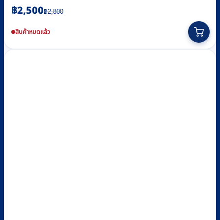
Original
Current
฿
2,500
฿
2,800
price
price
was:
is:
สินค้าหมดแล้ว
฿2,800.
฿2,500.