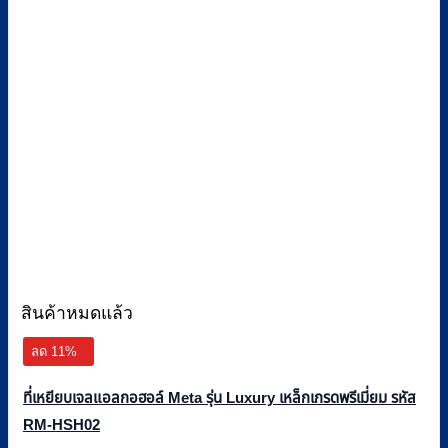
สินค้าหมดแล้ว
ลด 11%
ที่เหยียบเจลแอลกอฮอล์ Meta รุ่น Luxury เหล็กเกรดพรีเมี่ยม รหัส
RM-HSH02