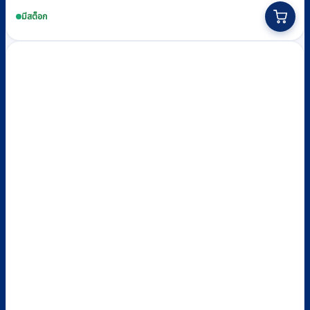
This
was:
is:
product
มีสต็อก
฿500.
฿490.
has
multiple
variants.
The
options
may
be
chosen
on
the
product
page