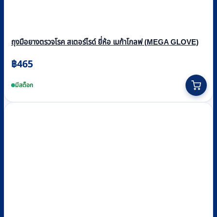
ถุงมือยางตรวจโรค สเตอร์ไรด์ ยี่ห้อ เมก้าโกลฟ (MEGA GLOVE)
฿
465
This
product
มีสต็อก
has
multiple
variants.
The
options
may
be
chosen
on
the
product
page