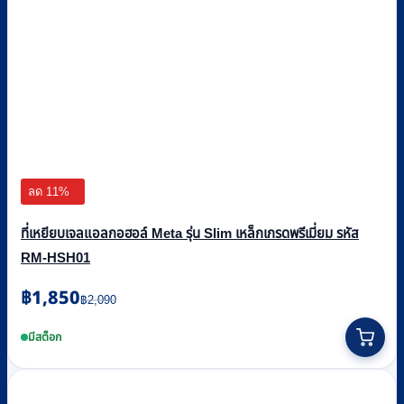
ลด 11%
ที่เหยียบเจลแอลกอฮอล์ Meta รุ่น Slim เหล็กเกรดพรีเมี่ยม รหัส
RM-HSH01
Original
Current
฿
1,850
฿
2,090
price
price
was:
is:
มีสต็อก
฿2,090.
฿1,850.