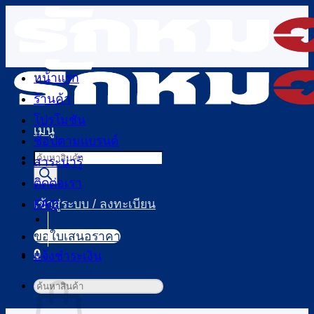
ข้าม
ไป
ยัง
เนื้อหา
หน้าแรก
ร้านค้า
โปรโมชัน
เมนู
ช้อปตามแบรนด์
Products
สาระน่ารู้
search
ติดต่อเรา
FAQ
เข้าสู่ระบบ / ลงทะเบียน
ขอใบเสนอราคา
0
แจ้งชำระเงิน
ตะกร้าสินค้า
ค้นหา: