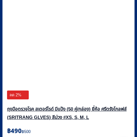
ลด 2%
ถุงมือตรวจโรค สเตอร์ไรด์ มีแป้ง (50 คู่/กล่อง) ยี่ห้อ ศรีตรังโกลฟส์
(SRITRANG GLVES) สีม่วง #XS, S, M, L
Original
Current
฿
490
฿
500
price
price