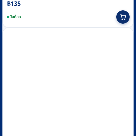
฿
135
This
product
มีสต็อก
has
multiple
variants.
The
options
may
be
chosen
on
the
product
page