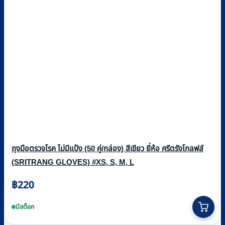
ถุงมือตรวจโรค ไม่มีแป้ง (50 คู่/กล่อง) สีเขียว ยี่ห้อ ศรีตรังโกลฟส์
(SRITRANG GLOVES) #XS, S, M, L
฿
220
This
product
มีสต็อก
has