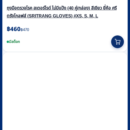
ถุงมือตรวจโรค สเตอร์ไรด์ ไม่มีแป้ง (40 คู่/กล่อง) สีเขียว ยี่ห้อ ศรี
ตรังโกลฟส์ (SRITRANG GLOVES) #XS, S, M, L
Original
Current
฿
460
฿
470
price
price
This
was:
is:
product
มีสต็อก
฿470.
฿460.
has
multiple
variants.
The
options
may
be
chosen
on
the
product
page