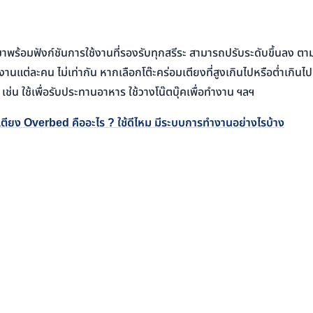
มาพร้อมฟังก์ชันการใช้งานที่รองรับทุกสรีระ สามารถปรับระดับขึ้นลง ตา
านแต่ละคน ไม่เท่ากัน หากเลือกโต๊ะคร่อมเตียงที่สูงเกินไปหรือต่ำเกินไป
่น ใช้เพื่อรับประทานอาหาร ใช้วางโน๊ตบุ๊คเพื่อทำงาน ฯลฯ
มเตียง Overbed คืออะไร ? ใช้ดีไหม มีระบบการทำงานอย่างไรบ้าง