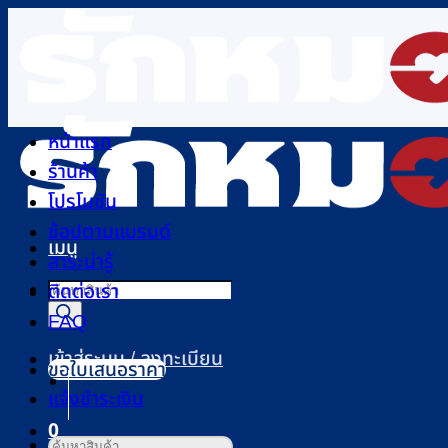
ข้าม
ไป
ยัง
เนื้อหา
หน้าแรก
ร้านค้า
โปรโมชัน
ช้อปตามแบรนด์
เมนู
สาระน่ารู้
Products
ติดต่อเรา
search
FAQ
เข้าสู่ระบบ / ลงทะเบียน
ขอใบเสนอราคา
แจ้งชำระเงิน
0
ค้นหา: