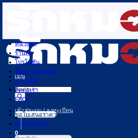
ข้าม
ไป
ยัง
เนื้อหา
หน้าแรก
ร้านค้า
โปรโมชัน
ช้อปตามแบรนด์
เมนู
สาระน่ารู้
Products
ติดต่อเรา
search
FAQ
เข้าสู่ระบบ / ลงทะเบียน
ขอใบเสนอราคา
แจ้งชำระเงิน
0