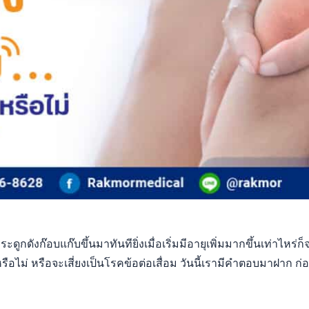
กระดูกดังก๊อบแก๊บขึ้นมาทันทียิ่งเมื่อเริ่มมีอายุเพิ่มมากขึ้นเท่าไหร
ือไม่ หรือจะเสี่ยงเป็นโรคข้อต่อเสื่อม วันนี้เรามีคำตอบมาฝาก ก่