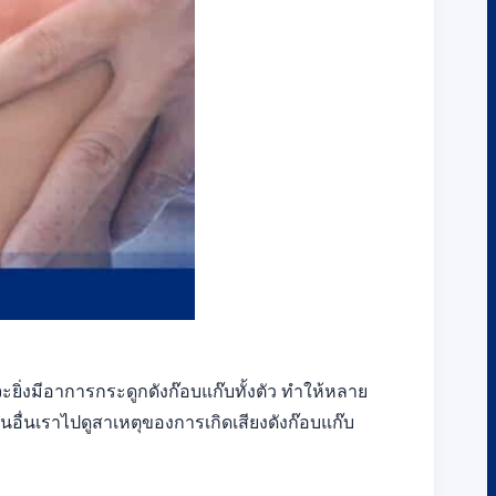
่ก็จะยิ่งมีอาการกระดูกดังก๊อบแก๊บทั้งตัว ทำให้หลาย
อนอื่นเราไปดูสาเหตุของการเกิดเสียงดังก๊อบแก๊บ