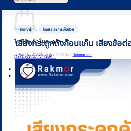
ค้นหา:
ตะกร้าสินค้า
,
สาระน่ารู้
โรคและอาการเจ็บป่วย
ไม่มีสินค้าในตะกร้า
เสียงกระดูกดังก๊อบแก๊บ เสียงข้อต่อด
อัปเดตล่าสุด 28 กรกฎาคม 2026
Rakmor.com
กลับสู่หน้าร้านค้า
0