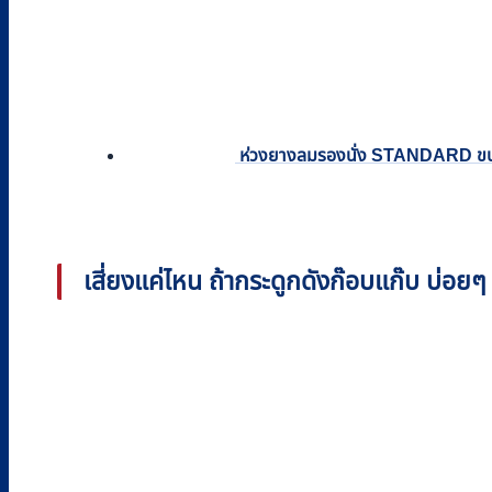
ห่วงยางลมรองนั่ง STANDARD ขนาด
เสี่ยงแค่ไหน ถ้ากระดูกดังก๊อบแก๊บ บ่อยๆ เ