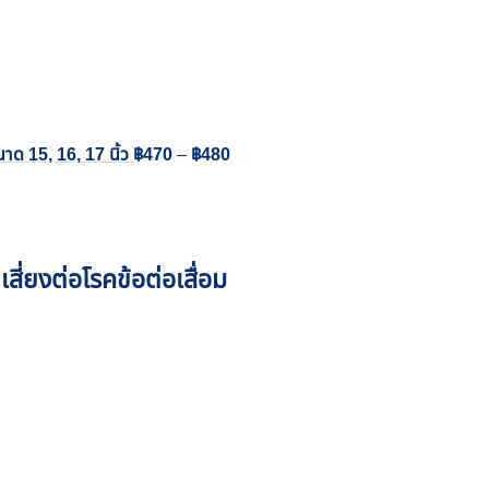
Price
range:
฿470
 15, 16, 17 นิ้ว
฿
470
–
฿
480
through
฿480
สี่ยงต่อโรคข้อต่อเสื่อม