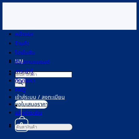
ข้าม
ไป
ยัง
เนื้อหา
หน้าแรก
ร้านค้า
โปรโมชัน
เมนู
ช้อปตามแบรนด์
สาระน่ารู้
Products
ติดต่อเรา
search
FAQ
เข้าสู่ระบบ / ลงทะเบียน
ขอใบเสนอราคา
แจ้งชำระเงิน
0
ค้นหา:
ตะกร้าสินค้า