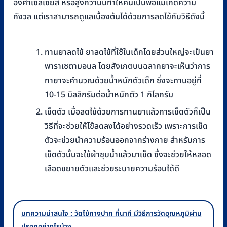
องศาเซลเซียส หรือสูงกว่านั้นทำให้คนเป็นพ่อแม่เกิดความ
กังวล แต่เราสามารถดูแลเบื้องต้นได้ด้วยการลดไข้กับวิธีดังนี้
ทานยาลดไข้ ยาลดไข้ที่ใช้ในเด็กโดยส่วนใหญ่จะเป็นยา
พาราเซตามอนล โดยสังเกตบนฉลากยาจะเห็นว่าการ
ทายาจะคำนวณด้วยน้ำหนักตัวเด็ก ซึ่งจะทานอยู่ที่
10-15 มิลลิกรัมต่อน้ำหนักตัว 1 กิโลกรัม
เช็ดตัว เมื่อลดไข้ด้วยการทานยาแล้วการเช็ดตัวก็เป็น
วิธีที่จะช่วยให้ไข้ลดลงได้อย่างรวดเร็ว เพราะการเช็ด
ตัวจะช่วยนำความร้อนออกจากร่างกาย สำหรับการ
เช็ดตัวนั้นจะใช้ผ้าชุบน้ำแล้วมาเช็ด ซึ่งจะช่วยให้หลอด
เลือดขยายตัวและช่วยระบายความร้อนได้ดี
บทความน่าสนใจ : วัดไข้ทางปาก กี่นาที มีวิธีการวัดอุณหภูมิผ่าน
ปรอทอย่างไรบ้าง