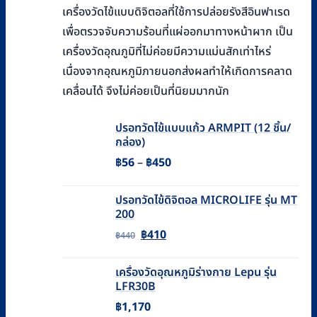
เครื่องวัดไข้แบบดิจิตอลที่ใช้การปล่อยรังสีอินฟาเรด
เพื่อตรวจจับความร้อนที่แผ่ออกมาทางหน้าผาก เป็น
เครื่องวัดอุณภูมิที่ไม่ค่อยมีความแม่นสักเท่าไหร่
เนื่องจากอุณหภูมิภายนอกส่งผลทำให้เกิดการคลาด
เคลื่อนได้ จึงไม่ค่อยเป็นที่นิยมมากนัก
ปรอทวัดไข้แบบแก้ว ARMPIT (12 ชิ้น/
กล่อง)
Price
฿
56
–
฿
450
range:
ปรอทวัดไข้ดิจิตอล MICROLIFE รุ่น MT
฿56
200
through
Original
Current
฿
410
฿
440
฿450
price
price
เครื่องวัดอุณหภูมิร่างกาย Lepu รุ่น
was:
is:
LFR30B
฿440.
฿410.
฿
1,170