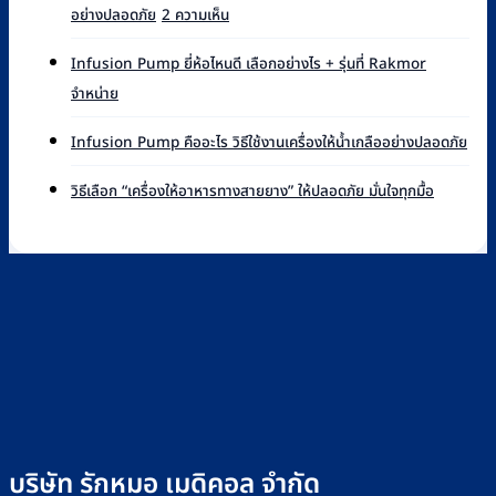
บน
อย่างปลอดภัย
2 ความเห็น
Syringe
เครื่อง
Pump
Syringe
ยี่ห้อ
Infusion Pump ยี่ห้อไหนดี เลือกอย่างไร + รุ่นที่ Rakmor
Pump
ไหน
ไม่มี
จำหน่าย
คือ
ดี
ความ
อะไร
เทียบ
เห็น
ไม่มี
หลัก
Infusion Pump คืออะไร วิธีใช้งานเครื่องให้น้ำเกลืออย่างปลอดภัย
แบรนด์
บน
ควา
การ
ที่
Infusion
เห็น
ไม่มี
ทำงาน
วิธีเลือก “เครื่องให้อาหารทางสายยาง” ให้ปลอดภัย มั่นใจทุกมื้อ
Rakmor
Pump
บน
ความ
และ
จำหน่าย
ยี่ห้อ
Infu
เห็น
วิธี
พร้อม
ไหน
Pu
บน
ใช้
วิธี
ดี
คือ
วิธี
ไซ
เลือก
เลือก
อะไร
เลือก
ริงค์
อย่างไร
วิธี
“เครื่อง
อย่าง
+
ใช้
ให้
ปลอดภัย
รุ่น
งาน
อาหาร
ที่
เครื่
ทาง
Rakmor
ให้
สาย
จำหน่าย
น้ำ
ยาง”
เกลือ
ให้
อย่า
ปลอดภัย
บริษัท รักหมอ เมดิคอล จำกัด
ปลอด
มั่นใจ