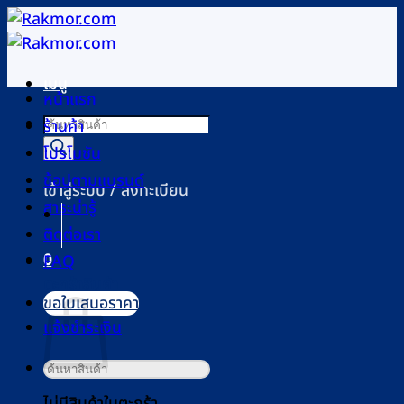
ข้าม
ไป
ยัง
เมนู
เนื้อหา
หน้าแรก
Products
ร้านค้า
search
โปรโมชัน
ช้อปตามแบรนด์
เข้าสู่ระบบ / ลงทะเบียน
สาระน่ารู้
ติดต่อเรา
0
FAQ
ตะกร้าสินค้า
ขอใบเสนอราคา
แจ้งชำระเงิน
ค้นหา:
ไม่มีสินค้าในตะกร้า