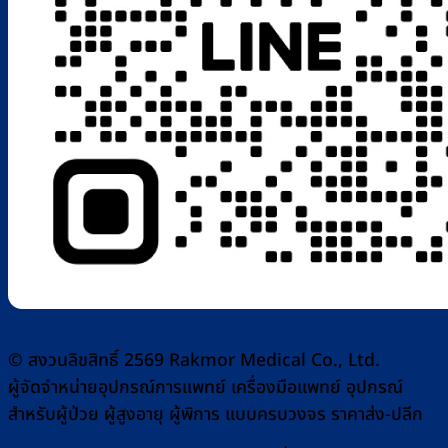
© สงวนลิขสิทธิ์ 2569 Rakmor Medical Co., Ltd.
ผู้จัดจำหน่ายอุปกรณ์การแพทย์ เครื่องมือแพทย์ อุปกรณ์
สำหรับผู้ป่วย ผู้สูงอายุ ผู้พิการ แบบครบวงจร ราคาส่ง-ปลีก