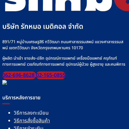
ทาง
Rakmor
ให้
สาย
จำหน่าย
น้ำ
ยาง”
เกลือ
ให้
อย่า
ปลอดภัย
บริษัท รักหมอ เมดิคอล จำกัด
ปลอด
มั่นใจ
ทุก
มื้อ
891/71 หมู่บ้านเศรษฐสิริ ทวีวัฒนา ถนนศาลาธรรมสพน์ แขวงศาลาธรรมส
พน์ เขตทวีวัฒนา จังหวัดกรุงเทพมหานคร 10170
ผู้ผลิต นำเข้า ขายส่ง-ปลีก อุปกรณ์การแพทย์ เครื่องมือแพทย์ ครุภัณฑ์
ทางการแพทย์ เวชภัณฑ์ทางการแพทย์ อุปกรณ์ผู้ป่วย ผู้สูงอายุ และคนพิการ
062-696-8628
02-165-0855
บริการหลังการขาย
วิธีการลงทะเบียน
วิธีการสั่งซื้อสินค้า
วิธีการชำระเงิน