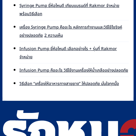
Syringe Pump ยี่ห้อไหนดี เทียบแบรนด์ที่ Rakmor จำหน่าย
ไม่มี
พร้อมวิธีเลือก
ความ
เห็น
เครื่อง Syringe Pump คืออะไร หลักการทำงานและวิธีใช้ไซริงค์
บน
บน
อย่างปลอดภัย
2 ความเห็น
Syringe
เครื่อง
Pump
Syringe
ยี่ห้อ
Infusion Pump ยี่ห้อไหนดี เลือกอย่างไร + รุ่นที่ Rakmor
Pump
ไหน
ไม่มี
จำหน่าย
คือ
ดี
ความ
อะไร
เทียบ
เห็น
ไม่มี
หลัก
Infusion Pump คืออะไร วิธีใช้งานเครื่องให้น้ำเกลืออย่างปลอดภัย
แบรนด์
บน
ควา
การ
ที่
Infusion
เห็น
ไม่มี
ทำงาน
วิธีเลือก “เครื่องให้อาหารทางสายยาง” ให้ปลอดภัย มั่นใจทุกมื้อ
Rakmor
Pump
บน
ความ
และ
จำหน่าย
ยี่ห้อ
Infu
เห็น
วิธี
พร้อม
ไหน
Pu
บน
ใช้
วิธี
ดี
คือ
วิธี
ไซ
เลือก
เลือก
อะไร
เลือก
ริงค์
อย่างไร
วิธี
“เครื่อง
อย่าง
+
ใช้
ให้
ปลอดภัย
รุ่น
งาน
อาหาร
ที่
เครื่