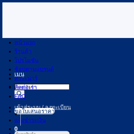
ข้าม
ไป
ยัง
เนื้อหา
หน้าแรก
ร้านค้า
โปรโมชัน
ช้อปตามแบรนด์
เมนู
สาระน่ารู้
Products
ติดต่อเรา
search
FAQ
เข้าสู่ระบบ / ลงทะเบียน
ขอใบเสนอราคา
แจ้งชำระเงิน
0