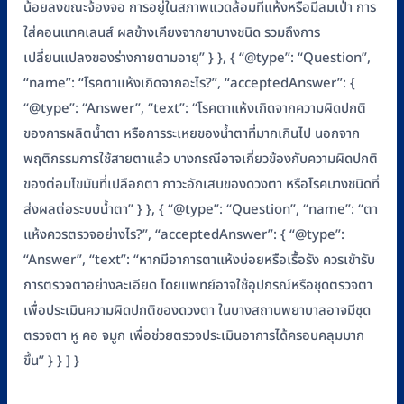
น้อยลงขณะจ้องจอ การอยู่ในสภาพแวดล้อมที่แห้งหรือมีลมเป่า การ
ใส่คอนแทคเลนส์ ผลข้างเคียงจากยาบางชนิด รวมถึงการ
เปลี่ยนแปลงของร่างกายตามอายุ” } }, { “@type”: “Question”,
“name”: “โรคตาแห้งเกิดจากอะไร?”, “acceptedAnswer”: {
“@type”: “Answer”, “text”: “โรคตาแห้งเกิดจากความผิดปกติ
ของการผลิตน้ำตา หรือการระเหยของน้ำตาที่มากเกินไป นอกจาก
พฤติกรรมการใช้สายตาแล้ว บางกรณีอาจเกี่ยวข้องกับความผิดปกติ
ของต่อมไขมันที่เปลือกตา ภาวะอักเสบของดวงตา หรือโรคบางชนิดที่
ส่งผลต่อระบบน้ำตา” } }, { “@type”: “Question”, “name”: “ตา
แห้งควรตรวจอย่างไร?”, “acceptedAnswer”: { “@type”:
“Answer”, “text”: “หากมีอาการตาแห้งบ่อยหรือเรื้อรัง ควรเข้ารับ
การตรวจตาอย่างละเอียด โดยแพทย์อาจใช้อุปกรณ์หรือชุดตรวจตา
เพื่อประเมินความผิดปกติของดวงตา ในบางสถานพยาบาลอาจมีชุด
ตรวจตา หู คอ จมูก เพื่อช่วยตรวจประเมินอาการได้ครอบคลุมมาก
ขึ้น” } } ] }