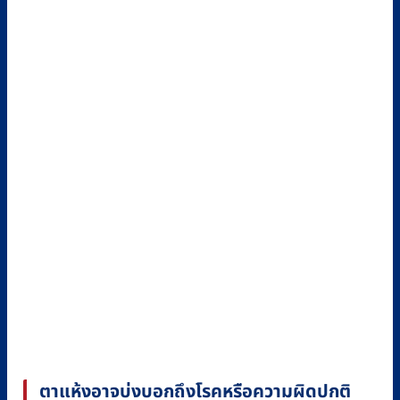
ตาแห้งอาจบ่งบอกถึงโรคหรือความผิดปกติ