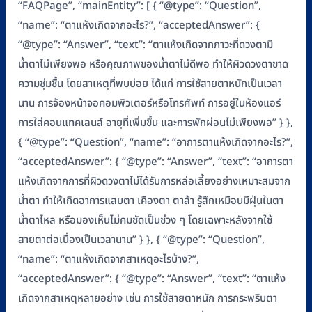
“FAQPage”, “mainEntity”: [ { “@type”: “Question”,
“name”: “ตาแห้งเกิดจากอะไร?”, “acceptedAnswer”: {
“@type”: “Answer”, “text”: “ตาแห้งเกิดจากภาวะที่ดวงตามี
น้ำตาไม่เพียงพอ หรือคุณภาพของน้ำตาไม่ดีพอ ทำให้ผิวดวงตาขาด
ความชุ่มชื้น โดยสาเหตุที่พบบ่อย ได้แก่ การใช้สายตาหนักเป็นเวลา
นาน การจ้องหน้าจอคอมพิวเตอร์หรือโทรศัพท์ การอยู่ในห้องแอร์
การใส่คอนแทคเลนส์ อายุที่เพิ่มขึ้น และการพักผ่อนไม่เพียงพอ” } },
{ “@type”: “Question”, “name”: “อาการตาแห้งเกิดจากอะไร?”,
“acceptedAnswer”: { “@type”: “Answer”, “text”: “อาการตา
แห้งเกิดจากการที่ผิวดวงตาไม่ได้รับการหล่อเลี้ยงอย่างเหมาะสมจาก
น้ำตา ทำให้เกิดอาการแสบตา เคืองตา ตาล้า รู้สึกเหมือนมีฝุ่นในตา
น้ำตาไหล หรือมองเห็นไม่คมชัดเป็นช่วง ๆ โดยเฉพาะหลังจากใช้
สายตาต่อเนื่องเป็นเวลานาน” } }, { “@type”: “Question”,
“name”: “ตาแห้งเกิดจากสาเหตุอะไรบ้าง?”,
“acceptedAnswer”: { “@type”: “Answer”, “text”: “ตาแห้ง
เกิดจากสาเหตุหลายอย่าง เช่น การใช้สายตาหนัก การกระพริบตา