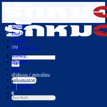
ข้าม
ไป
ยัง
เนื้อหา
หน้าแรก
ร้านค้า
โปรโมชัน
เมนู
ช้อปตามแบรนด์
สาระน่ารู้
Products
ติดต่อเรา
search
FAQ
เข้าสู่ระบบ / ลงทะเบียน
ขอใบเสนอราคา
แจ้งชำระเงิน
0
ค้นหา:
ตะกร้าสินค้า