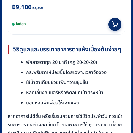
Original
Current
฿
9,100
฿
9,950
price
price
was:
is:
มีสต็อก
฿9,950.
฿9,100.
วิธีดูแลและบรรเทาอาการตาแห้งเบื้องต้นง่ายๆ
พักสายตาทุก 20 นาที (กฎ 20-20-20)
กระพริบตาให้บ่อยขึ้นโดยเฉพาะเวลาจ้องจอ
ใช้น้ำตาเทียมช่วยเพิ่มความชุ่มชื้น
หลีกเลี่ยงลมแอร์หรือพัดลมที่เป่าตรงหน้า
นอนหลับพักผ่อนให้เพียงพอ
หากอาการไม่ดีขึ้น หรือเริ่มรบกวนการใช้ชีวิตประจำวัน ควรเข้า
รับการตรวจอย่างละเอียด โดยเฉพาะการใช้ ชุดตรวจตา ที่ช่วย