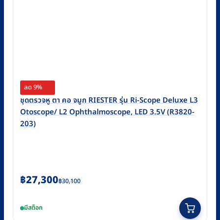
ลด 9%
ชุดตรวจหู ตา คอ จมูก RIESTER รุ่น Ri-Scope Deluxe L3
Otoscope/ L2 Ophthalmoscope, LED 3.5V (R3820-
203)
Original
Current
฿
27,300
฿
30,100
price
price
was:
is:
มีสต็อก
฿30,100.
฿27,300.