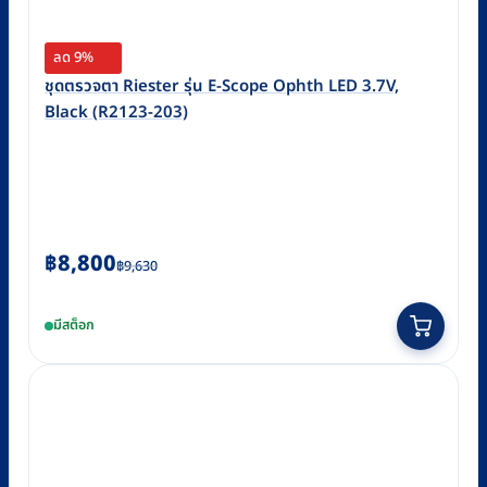
ลด 9%
ชุดตรวจตา Riester รุ่น E-Scope Ophth LED 3.7V,
Black (R2123-203)
Original
Current
฿
8,800
฿
9,630
price
price
was:
is:
มีสต็อก
฿9,630.
฿8,800.