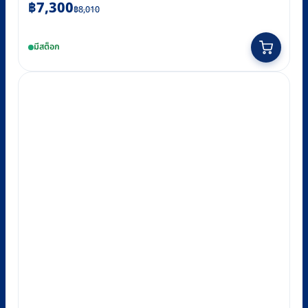
Original
Current
฿
7,300
฿
8,010
price
price
was:
is:
มีสต็อก
฿8,010.
฿7,300.