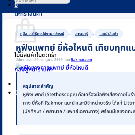
0
ตะกร้าสินค้า
,
,
คู่มือและวิธีการใช้งานอุปกรณ์
สาระน่ารู้
แนะนำสินค้า
หูฟังแพทย์ ยี่ห้อไหนดี เทียบทุ
ไม่มีสินค้าในตะกร้า
อัปเดตล่าสุด 29 กรกฎาคม 2569
Rakmor.com
กลับสู่หน้าร้านค้า
สรุปสาระสำคัญ
0
หูฟังแพทย์ (Stethoscope) คือเครื่องมือฟังเสียงภายในร่างก
ทาง ยี่ห้อที่ Rakmor แนะนำและมีจำหน่ายจริง ได้แก่ Li
(นักศึกษา / พยาบาล / แพทย์เฉพาะทาง) พร้อมมีเลขจดทะเ