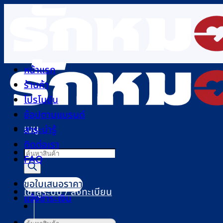
ข้าม
ไป
ยัง
เนื้อหา
หน้าแรก
ร้านค้า
โปรโมชัน
ช้อปตามแบรนด์
เมนู
สาระน่ารู้
ติดต่อเรา
Products
FAQ
search
ขอใบเสนอราคา
เข้าสู่ระบบ / ลงทะเบียน
แจ้งชำระเงิน
ค้นหา: