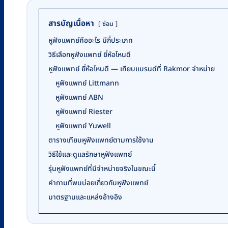
สารบัญเนื้อหา
ซ่อน
หูฟังแพทย์คืออะไร มีกี่ประเภท
วิธีเลือกหูฟังแพทย์ ยี่ห้อไหนดี
หูฟังแพทย์ ยี่ห้อไหนดี — เทียบแบรนด์ที่ Rakmor จำหน่าย
หูฟังแพทย์ Littmann
หูฟังแพทย์ ABN
หูฟังแพทย์ Riester
หูฟังแพทย์ Yuwell
ตารางเทียบหูฟังแพทย์ตามการใช้งาน
วิธีใช้และดูแลรักษาหูฟังแพทย์
รุ่นหูฟังแพทย์ที่มีจำหน่ายจริงในขณะนี้
คำถามที่พบบ่อยเกี่ยวกับหูฟังแพทย์
มาตรฐานและแหล่งอ้างอิง