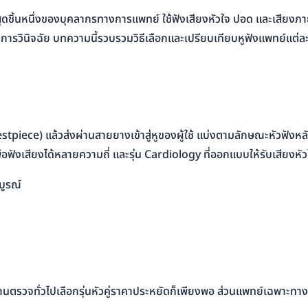
ุดชิ้นหนึ่งของบุคลากรทางการแพทย์ ใช้ฟังเสียงหัวใจ ปอด และเสียงภายใ
วินิจฉัย บทความนี้รวบรวมวิธีเลือกและเปรียบเทียบหูฟังแพทย์แต่ละยี่ห้
piece) แล้วส่งผ่านสายยางเข้าสู่หูของผู้ใช้ แบ่งตามลักษณะหัวฟังหลัก 
เพื่อฟังเสียงได้หลายความถี่ และรุ่น Cardiology ที่ออกแบบให้รับเสี
บูรณ์
วจทั่วไปเลือกรุ่นหัวคู่ราคาประหยัดก็เพียงพอ ส่วนแพทย์เฉพาะทางโด