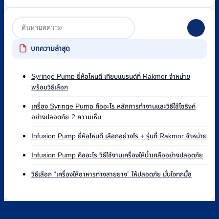
บทความล่าสุด
Syringe Pump ยี่ห้อไหนดี เทียบแบรนด์ที่ Rakmor จำหน่าย
ไม่มี
พร้อมวิธีเลือก
ความ
เห็น
เครื่อง Syringe Pump คืออะไร หลักการทำงานและวิธีใช้ไซริงค์
บน
บน
อย่างปลอดภัย
2 ความเห็น
Syringe
เครื่อง
Pump
ไม่มี
Syringe
Infusion Pump ยี่ห้อไหนดี เลือกอย่างไร + รุ่นที่ Rakmor จำหน่าย
ยี่ห้อ
ควา
Pump
ไหน
ไม่มี
เห็น
คือ
Infusion Pump คืออะไร วิธีใช้งานเครื่องให้น้ำเกลืออย่างปลอดภัย
ดี
ความ
บน
อะไร
ไม่มี
เทียบ
เห็น
Infu
วิธีเลือก “เครื่องให้อาหารทางสายยาง” ให้ปลอดภัย มั่นใจทุกมื้อ
หลัก
ความ
บน
แบรนด์
Pu
การ
เห็น
Infus
ที่
ยี่ห้อ
ทำงาน
บน
Pum
Rakmor
ไหน
และ
วิธี
คือ
จำหน่าย
ดี
วิธี