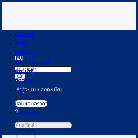
ข้าม
ไป
ยัง
เนื้อหา
หน้าแรก
ร้านค้า
โปรโมชัน
เมนู
ช้อปตามแบรนด์
Products
สาระน่ารู้
search
ติดต่อเรา
FAQ
เข้าสู่ระบบ / ลงทะเบียน
ขอใบเสนอราคา
0
แจ้งชำระเงิน
ตะกร้าสินค้า
ค้นหา: