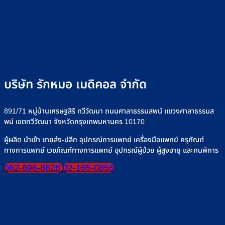
เลือก
อะไร
พร้อม
เลือ
ใช้
“เครื่อง
วิธี
วิธี
อย่า
ไซ
ให้
ใช้
เลือก
+
ริงค์
อาหาร
งาน
รุ่น
อย่าง
ทาง
เครื่อง
ที่
ปลอดภัย
สาย
ให้
Rak
ยาง”
น้ำ
จำหน
ให้
เกลือ
บริษัท รักหมอ เมดิคอล จำกัด
ปลอดภัย
อย่าง
มั่นใจ
ปลอดภ
ทุก
891/71 หมู่บ้านเศรษฐสิริ ทวีวัฒนา ถนนศาลาธรรมสพน์ แขวงศาลาธรรมส
มื้อ
พน์ เขตทวีวัฒนา จังหวัดกรุงเทพมหานคร 10170
ผู้ผลิต นำเข้า ขายส่ง-ปลีก อุปกรณ์การแพทย์ เครื่องมือแพทย์ ครุภัณฑ์
ทางการแพทย์ เวชภัณฑ์ทางการแพทย์ อุปกรณ์ผู้ป่วย ผู้สูงอายุ และคนพิการ
062-696-8628
02-165-0855