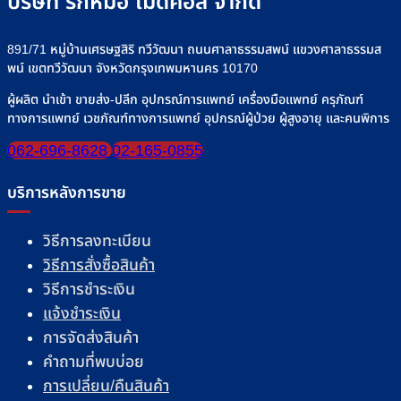
บริษัท รักหมอ เมดิคอล จำกัด
891/71 หมู่บ้านเศรษฐสิริ ทวีวัฒนา ถนนศาลาธรรมสพน์ แขวงศาลาธรรมส
พน์ เขตทวีวัฒนา จังหวัดกรุงเทพมหานคร 10170
ผู้ผลิต นำเข้า ขายส่ง-ปลีก อุปกรณ์การแพทย์ เครื่องมือแพทย์ ครุภัณฑ์
ทางการแพทย์ เวชภัณฑ์ทางการแพทย์ อุปกรณ์ผู้ป่วย ผู้สูงอายุ และคนพิการ
062-696-8628
02-165-0855
บริการหลังการขาย
วิธีการลงทะเบียน
วิธีการสั่งซื้อสินค้า
วิธีการชำระเงิน
แจ้งชำระเงิน
การจัดส่งสินค้า
คำถามที่พบบ่อย
การเปลี่ยน/คืนสินค้า