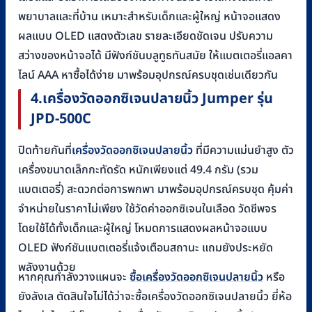
พยาบาลและที่บ้าน เหมาะสำหรับเด็กและผู้ใหญ่ หน้าจอแสดง
ผลแบบ OLED แสดงตัวเลข รายละเอียดชัดเจน ปรับความ
สว่างของหน้าจอได้ มีฟังก์ชันบลูทูธทันสมัย ให้แบตเตอรี่แอลคา
ไลน์ AAA หาซื้อได้ง่าย มาพร้อมอุปกรณ์ครบชุดเช่นเดียวกัน
4.
เครื่องวัดออกซิเจนปลายนิ้ว
Jumper
รุ่น
JPD-500C
ปิดท้ายกันที่
เครื่องวัดออกซิเจนปลายนิ้ว
ที่มีความแม่นยำสูง ตัว
เครื่องขนาดเล็กกะทัดรัด หนักเพียงแต่ 49.4 กรัม (รวม
แบตเตอรี่) สะดวกต่อการพกพา มาพร้อมอุปกรณ์ครบชุด คุ้มค่า
จำหน่ายในราคาไม่เพียง ใช้วัดค่าออกซิเจนในเลือด วัดชีพจร
โดยใช้ได้ทั้งเด็กและผู้ใหญ่ โหมดการแสดงผลหน้าจอแบบ
OLED ฟังก์ชันแบตเตอรี่แจ้งเตือนสถานะ แถมยังประหยัด
พลังงานด้วย
หากคุณกำลังวางแผนจะ
ซื้อเครื่องวัดออกซิเจนปลายนิ้ว
หรือ
ยังลังเล ตัดสินใจไม่ได้ว่าจะซื้อเครื่องวัดออกซิเจนปลายนิ้ว ยี่ห้อ