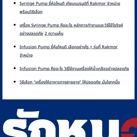
Syringe Pump ยี่ห้อไหนดี เทียบแบรนด์ที่ Rakmor จำหน่าย
ไม่มี
พร้อมวิธีเลือก
ความ
เห็น
เครื่อง Syringe Pump คืออะไร หลักการทำงานและวิธีใช้ไซริงค์
บน
บน
อย่างปลอดภัย
2 ความเห็น
Syringe
เครื่อง
Pump
Syringe
ยี่ห้อ
Infusion Pump ยี่ห้อไหนดี เลือกอย่างไร + รุ่นที่ Rakmor
Pump
ไหน
ไม่มี
จำหน่าย
คือ
ดี
ความ
อะไร
เทียบ
เห็น
ไม่มี
หลัก
Infusion Pump คืออะไร วิธีใช้งานเครื่องให้น้ำเกลืออย่างปลอดภัย
แบรนด์
บน
ควา
การ
ที่
Infusion
เห็น
ไม่มี
ทำงาน
วิธีเลือก “เครื่องให้อาหารทางสายยาง” ให้ปลอดภัย มั่นใจทุกมื้อ
Rakmor
Pump
บน
ความ
และ
จำหน่าย
ยี่ห้อ
Infu
เห็น
วิธี
พร้อม
ไหน
Pu
บน
ใช้
วิธี
ดี
คือ
วิธี
ไซ
เลือก
เลือก
อะไร
เลือก
ริงค์
อย่างไร
วิธี
“เครื่อง
อย่าง
+
ใช้
ให้
ปลอดภัย
รุ่น
งาน
อาหาร
ที่
เครื่
ทาง