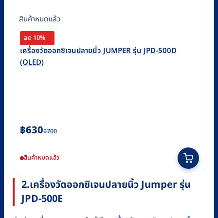
สินค้าหมดแล้ว
ลด 10%
เครื่องวัดออกซิเจนปลายนิ้ว JUMPER รุ่น JPD-500D
(OLED)
Original
Current
฿
630
฿
700
price
price
was:
is:
สินค้าหมดแล้ว
฿700.
฿630.
2.
เครื่องวัดออกซิเจนปลายนิ้ว
Jumper
รุ่น
JPD-500E