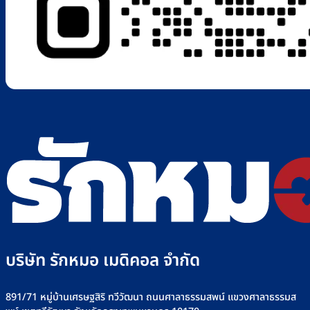
บริษัท รักหมอ เมดิคอล จำกัด
891/71 หมู่บ้านเศรษฐสิริ ทวีวัฒนา ถนนศาลาธรรมสพน์ แขวงศาลาธรรมส