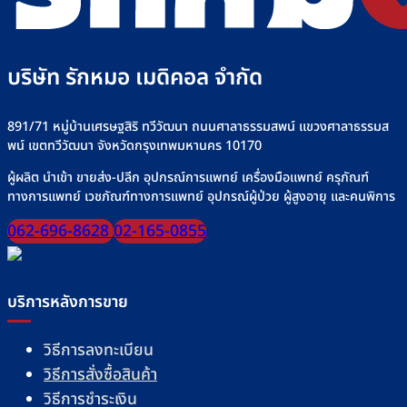
Rakmor
ให้
สาย
จำหน่าย
น้ำ
ยาง”
เกลือ
ให้
อย่า
ปลอดภัย
บริษัท รักหมอ เมดิคอล จำกัด
ปลอด
มั่นใจ
ทุก
มื้อ
891/71 หมู่บ้านเศรษฐสิริ ทวีวัฒนา ถนนศาลาธรรมสพน์ แขวงศาลาธรรมส
พน์ เขตทวีวัฒนา จังหวัดกรุงเทพมหานคร 10170
ผู้ผลิต นำเข้า ขายส่ง-ปลีก อุปกรณ์การแพทย์ เครื่องมือแพทย์ ครุภัณฑ์
ทางการแพทย์ เวชภัณฑ์ทางการแพทย์ อุปกรณ์ผู้ป่วย ผู้สูงอายุ และคนพิการ
062-696-8628
02-165-0855
บริการหลังการขาย
วิธีการลงทะเบียน
วิธีการสั่งซื้อสินค้า
วิธีการชำระเงิน