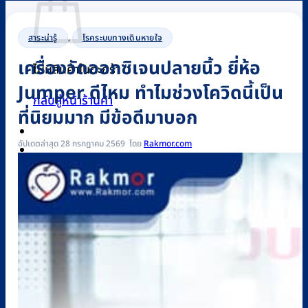
สาระน่ารู้
,
โรคระบบทางเดินหายใจ
เครื่องวัดออกซิเจนปลายนิ้ว ยี่ห้อ
ไม่มีสินค้าในตะกร้า
Jumper ดีไหม ทำไมช่วงโควิดนี้เป็น
กลับสู่หน้าร้านค้า
ที่นิยมมาก มีข้อดีมาบอก
อัปเดตล่าสุด 28 กรกฎาคม 2569
Rakmor.com
0