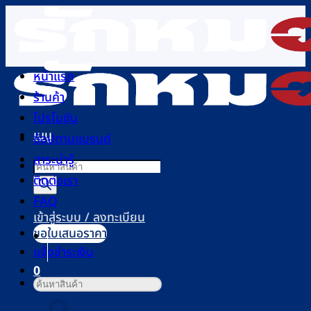
ข้าม
ไป
ยัง
เนื้อหา
หน้าแรก
ร้านค้า
โปรโมชัน
เมนู
ช้อปตามแบรนด์
สาระน่ารู้
Products
ติดต่อเรา
search
FAQ
เข้าสู่ระบบ / ลงทะเบียน
ขอใบเสนอราคา
แจ้งชำระเงิน
0
ค้นหา:
ตะกร้าสินค้า