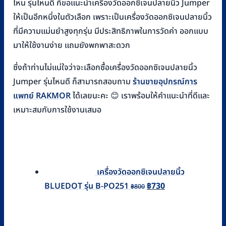
ไหน รุ่นไหนดี ก็ขอแนะนำเครื่องวัดออกซิเจนปลายนิ้ว Jumper
ให้เป็นอีกหนึ่งในตัวเลือก เพราะเป็นเครื่องวัดออกซิเจนปลายนิ้ว
ที่มีความแม่นยำสูงทุกรุ่น มีประสิทธิภาพในการวัดค่า ออกแบบ
มาให้ใช้งานง่าย แถมยังพกพาสะดวก
ซึ่งถ้าท่านไม่แน่ใจว่าจะเลือกซื้อเครื่องวัดออกซิเจนปลายนิ้ว
Jumper รุ่นไหนดี ก็สามารถสอบถาม
ร้านขายอุปกรณ์การ
แพทย์ RAKMOR
ได้เลยนะคะ 😊 เราพร้อมให้คำแนะนำที่ดีและ
เหมาะสมกับการใช้งานเสมอ
เครื่องวัดออกซิเจนปลายนิ้ว
Original
Current
BLUEDOT รุ่น B-PO251
฿
730
฿
800
price
price
was:
is: