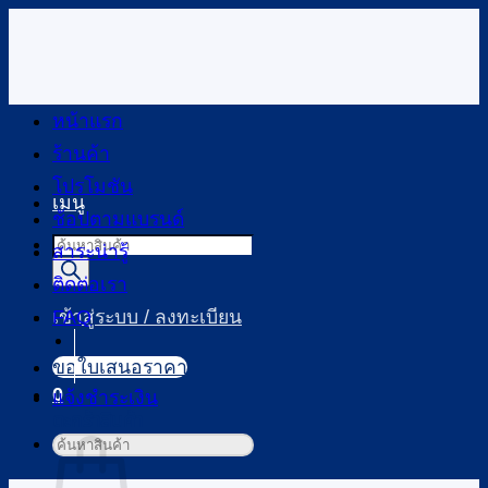
ข้าม
ไป
ยัง
เนื้อหา
หน้าแรก
ร้านค้า
โปรโมชัน
เมนู
ช้อปตามแบรนด์
Products
สาระน่ารู้
search
ติดต่อเรา
FAQ
เข้าสู่ระบบ / ลงทะเบียน
ขอใบเสนอราคา
0
แจ้งชำระเงิน
ตะกร้าสินค้า
ค้นหา: