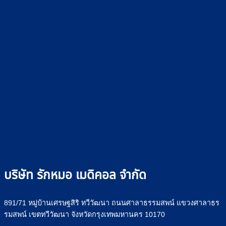
บริษัท รักหมอ เมดิคอล จำกัด
891/71 หมู่บ้านเศรษฐสิริ ทวีวัฒนา ถนนศาลาธรรมสพน์ แขวงศาลาธร
รมสพน์ เขตทวีวัฒนา จังหวัดกรุงเทพมหานคร 10170