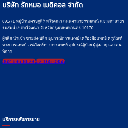
บริษัท รักหมอ เมดิคอล จำกัด
ปลอดภัย
ปลอดภัย
มั่นใจ
ทุก
891/71 หมู่บ้านเศรษฐสิริ ทวีวัฒนา ถนนศาลาธรรมสพน์ แขวงศาลาธร
มื้อ
รมสพน์ เขตทวีวัฒนา จังหวัดกรุงเทพมหานคร 10170
ผู้ผลิต นำเข้า ขายส่ง-ปลีก อุปกรณ์การแพทย์ เครื่องมือแพทย์ ครุภัณฑ์
ทางการแพทย์ เวชภัณฑ์ทางการแพทย์ อุปกรณ์ผู้ป่วย ผู้สูงอายุ และคน
พิการ
062-696-8628
02-165-0855
บริการหลังการขาย