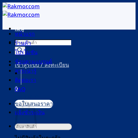
ข้าม
ไป
ยัง
เมนู
เนื้อหา
หน้าแรก
Products
ร้านค้า
search
โปรโมชัน
ช้อปตามแบรนด์
เข้าสู่ระบบ / ลงทะเบียน
สาระน่ารู้
ติดต่อเรา
0
FAQ
ตะกร้าสินค้า
ขอใบเสนอราคา
แจ้งชำระเงิน
ค้นหา: