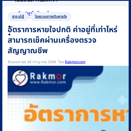
ไม่มีสินค้าในตะกร้า
กลับสู่หน้าร้านค้า
สาระน่ารู้
,
โรคระบบทางเดินหายใจ
อัตราการหายใจปกติ ค่าอยู่ที่เท่าไหร่
0
สามารถเช็คผ่านเครื่องตรวจ
สัญญาณชีพ
อัปเดตล่าสุด 28 กรกฎาคม 2569
Rakmor.com