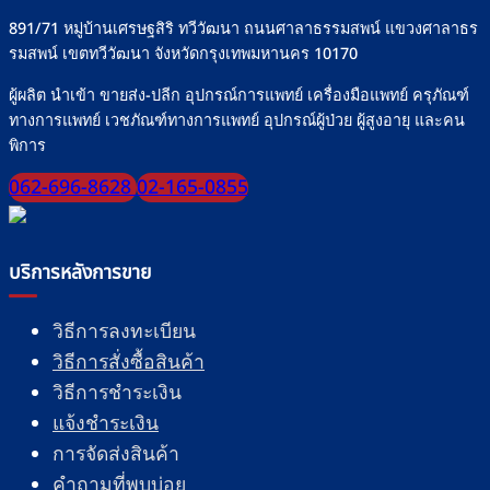
ทุก
มื้อ
891/71 หมู่บ้านเศรษฐสิริ ทวีวัฒนา ถนนศาลาธรรมสพน์ แขวงศาลาธร
รมสพน์ เขตทวีวัฒนา จังหวัดกรุงเทพมหานคร 10170
ผู้ผลิต นำเข้า ขายส่ง-ปลีก อุปกรณ์การแพทย์ เครื่องมือแพทย์ ครุภัณฑ์
ทางการแพทย์ เวชภัณฑ์ทางการแพทย์ อุปกรณ์ผู้ป่วย ผู้สูงอายุ และคน
พิการ
062-696-8628
02-165-0855
บริการหลังการขาย
วิธีการลงทะเบียน
วิธีการสั่งซื้อสินค้า
วิธีการชำระเงิน
แจ้งชำระเงิน
การจัดส่งสินค้า
คำถามที่พบบ่อย