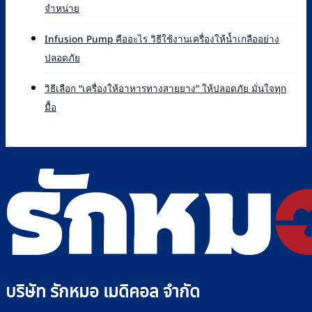
ไหน
ไม่มี
จำหน่าย
คือ
ดี
ความ
อะไร
เทียบ
เห็น
หลัก
Infusion Pump คืออะไร วิธีใช้งานเครื่องให้น้ำเกลืออย่าง
แบรนด์
บน
การ
ไม่มี
ปลอดภัย
ที่
Infusion
ทำงาน
ความ
Rakmor
Pump
และ
เห็น
จำหน่าย
ยี่ห้อ
วิธีเลือก “เครื่องให้อาหารทางสายยาง” ให้ปลอดภัย มั่นใจทุก
วิธี
บน
พร้อม
ไหน
ไม่มี
มื้อ
ใช้
Infusion
วิธี
ดี
ความ
ไซ
Pump
เลือก
เลือก
เห็น
ริงค์
คือ
อย่างไร
บน
อย่าง
อะไร
+
วิธี
ปลอดภัย
วิธี
รุ่น
เลือก
ใช้
ที่
“เครื่อง
งาน
Rakmor
ให้
เครื่อง
จำหน่าย
อาหาร
ให้
ทาง
น้ำ
สาย
เกลือ
ยาง”
อย่าง
ให้
ปลอดภัย
ปลอดภัย
บริษัท รักหมอ เมดิคอล จำกัด
มั่นใจ