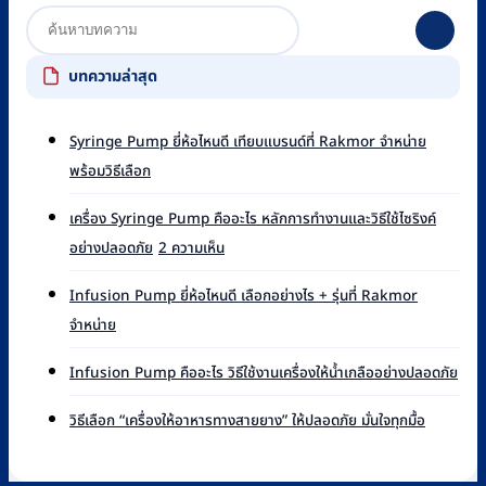
บทความล่าสุด
Syringe Pump ยี่ห้อไหนดี เทียบแบรนด์ที่ Rakmor จำหน่าย
ไม่มี
พร้อมวิธีเลือก
ความ
เห็น
เครื่อง Syringe Pump คืออะไร หลักการทำงานและวิธีใช้ไซริงค์
บน
บน
อย่างปลอดภัย
2 ความเห็น
Syringe
เครื่อง
Pump
Syringe
ยี่ห้อ
Infusion Pump ยี่ห้อไหนดี เลือกอย่างไร + รุ่นที่ Rakmor
Pump
ไหน
ไม่มี
จำหน่าย
คือ
ดี
ความ
อะไร
เทียบ
เห็น
ไม่มี
หลัก
Infusion Pump คืออะไร วิธีใช้งานเครื่องให้น้ำเกลืออย่างปลอดภัย
แบรนด์
บน
ควา
การ
ที่
Infusion
เห็น
ไม่มี
ทำงาน
วิธีเลือก “เครื่องให้อาหารทางสายยาง” ให้ปลอดภัย มั่นใจทุกมื้อ
Rakmor
Pump
บน
ความ
และ
จำหน่าย
ยี่ห้อ
Infu
เห็น
วิธี
พร้อม
ไหน
Pu
บน
ใช้