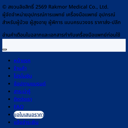
© สงวนลิขสิทธิ์ 2569 Rakmor Medical Co., Ltd.
ผู้จัดจำหน่ายอุปกรณ์การแพทย์ เครื่องมือแพทย์ อุปกรณ์
สำหรับผู้ป่วย ผู้สูงอายุ ผู้พิการ แบบครบวงจร ราคาส่ง-ปลีก
อ่านคำเตือนในฉลากและเอกสารกำกับเครื่องมือแพทย์ก่อนใช้
หน้าแรก
ร้านค้า
โปรโมชัน
ช้อปตามแบรนด์
สาระน่ารู้
ติดต่อเรา
FAQ
ขอใบเสนอราคา
แจ้งชำระเงิน