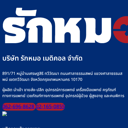
วิธี
ดี
คือ
วิธี
ไซ
เลือก
เลือก
อะไร
เลือก
ริงค์
อย่างไร
วิธี
“เครื่อง
อย่าง
+
ใช้
ให้
ปลอดภัย
รุ่น
งาน
อาหาร
ที่
เครื่
ทาง
Rakmor
ให้
สาย
จำหน่าย
น้ำ
ยาง”
เกลือ
ให้
อย่า
ปลอดภัย
บริษัท รักหมอ เมดิคอล จำกัด
ปลอด
มั่นใจ
ทุก
มื้อ
891/71 หมู่บ้านเศรษฐสิริ ทวีวัฒนา ถนนศาลาธรรมสพน์ แขวงศาลาธรรมส
พน์ เขตทวีวัฒนา จังหวัดกรุงเทพมหานคร 10170
ผู้ผลิต นำเข้า ขายส่ง-ปลีก อุปกรณ์การแพทย์ เครื่องมือแพทย์ ครุภัณฑ์
ทางการแพทย์ เวชภัณฑ์ทางการแพทย์ อุปกรณ์ผู้ป่วย ผู้สูงอายุ และคนพิการ
062-696-8628
02-165-0855