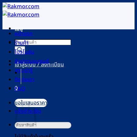
ข้าม
ไป
ยัง
เมนู
เนื้อหา
หน้าแรก
Products
ร้านค้า
search
โปรโมชัน
ช้อปตามแบรนด์
เข้าสู่ระบบ / ลงทะเบียน
สาระน่ารู้
ติดต่อเรา
0
FAQ
ตะกร้าสินค้า
ขอใบเสนอราคา
แจ้งชำระเงิน
ค้นหา:
ไม่มีสินค้าในตะกร้า