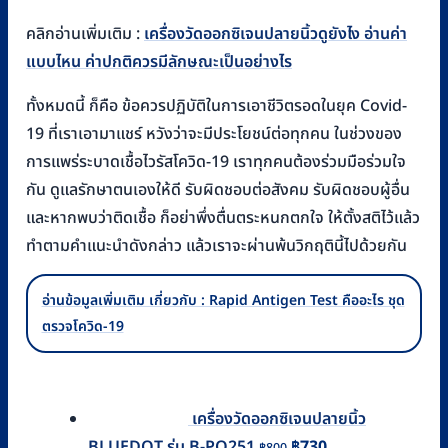
คลิกอ่านเพิ่มเติม :
เครื่องวัดออกซิเจนปลายนิ้วดูยังไง อ่านค่า
แบบไหน ค่าปกติควรมีลักษณะเป็นอย่างไร
ทั้งหมดนี้ ก็คือ ข้อควรปฏิบัติในการเอาชีวิตรอดในยุค Covid-
19 ที่เราเอามาแชร์ หวังว่าจะมีประโยชน์ต่อทุกคน ในช่วงของ
การแพร่ระบาดเชื้อไวรัสโควิด-19 เราทุกคนต้องร่วมมือร่วมใจ
กัน ดูแลรักษาตนเองให้ดี รับผิดชอบต่อสังคม รับผิดชอบผู้อื่น
และหากพบว่าติดเชื้อ ก็อย่าพึ่งตื่นตระหนกตกใจ ให้ตั้งสติไว้แล้ว
ทำตามคำแนะนำดังกล่าว แล้วเราจะผ่านพ้นวิกฤตินี้ไปด้วยกัน
อ่านข้อมูลเพิ่มเติม เกี่ยวกับ : Rapid Antigen Test คืออะไร ชุด
ตรวจโควิด-19
เครื่องวัดออกซิเจนปลายนิ้ว
Original
Current
BLUEDOT รุ่น B-PO251
฿
730