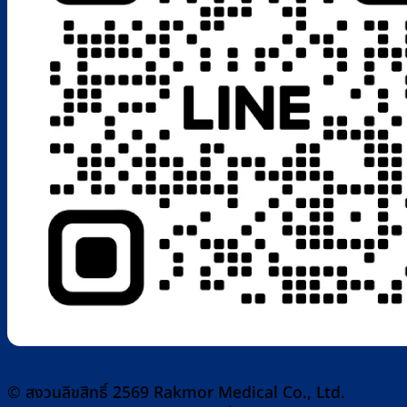
© สงวนลิขสิทธิ์ 2569 Rakmor Medical Co., Ltd.