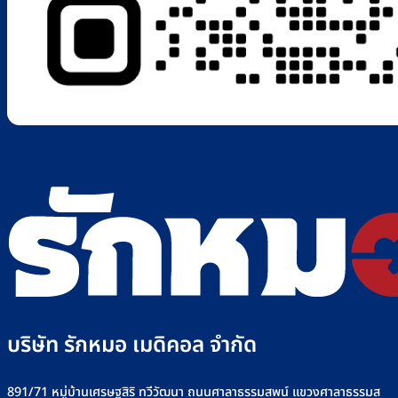
บริษัท รักหมอ เมดิคอล จำกัด
891/71 หมู่บ้านเศรษฐสิริ ทวีวัฒนา ถนนศาลาธรรมสพน์ แขวงศาลาธรรมส