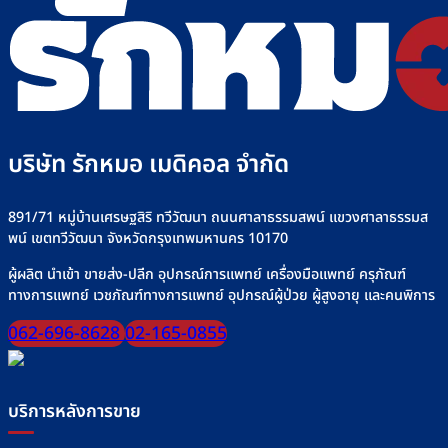
อย่างไร
วิธี
“เครื่อง
อย่าง
+
ใช้
ให้
ปลอดภัย
รุ่น
งาน
อาหาร
ที่
เครื่
ทาง
Rakmor
ให้
สาย
จำหน่าย
น้ำ
ยาง”
เกลือ
ให้
อย่า
ปลอดภัย
บริษัท รักหมอ เมดิคอล จำกัด
ปลอด
มั่นใจ
ทุก
มื้อ
891/71 หมู่บ้านเศรษฐสิริ ทวีวัฒนา ถนนศาลาธรรมสพน์ แขวงศาลาธรรมส
พน์ เขตทวีวัฒนา จังหวัดกรุงเทพมหานคร 10170
ผู้ผลิต นำเข้า ขายส่ง-ปลีก อุปกรณ์การแพทย์ เครื่องมือแพทย์ ครุภัณฑ์
ทางการแพทย์ เวชภัณฑ์ทางการแพทย์ อุปกรณ์ผู้ป่วย ผู้สูงอายุ และคนพิการ
062-696-8628
02-165-0855
บริการหลังการขาย