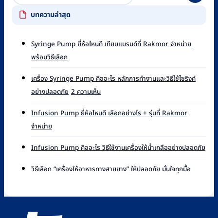
บทความล่าสุด
Syringe Pump ยี่ห้อไหนดี เทียบแบรนด์ที่ Rakmor จำหน่าย
ไม่มี
พร้อมวิธีเลือก
ความ
เห็น
เครื่อง Syringe Pump คืออะไร หลักการทำงานและวิธีใช้ไซริงค์
บน
บน
อย่างปลอดภัย
2 ความเห็น
Syringe
เครื่อง
Pump
Syringe
ยี่ห้อ
Infusion Pump ยี่ห้อไหนดี เลือกอย่างไร + รุ่นที่ Rakmor
Pump
ไหน
ไม่มี
จำหน่าย
คือ
ดี
ความ
อะไร
เทียบ
เห็น
ไม่มี
หลัก
Infusion Pump คืออะไร วิธีใช้งานเครื่องให้น้ำเกลืออย่างปลอดภัย
แบรนด์
บน
ควา
การ
ที่
Infusion
เห็น
ไม่มี
ทำงาน
วิธีเลือก “เครื่องให้อาหารทางสายยาง” ให้ปลอดภัย มั่นใจทุกมื้อ
Rakmor
Pump
บน
ความ
และ
จำหน่าย
ยี่ห้อ
Infu
เห็น
วิธี
พร้อม
ไหน
Pu
บน
ใช้
วิธี
ดี
คือ
วิธี
ไซ
เลือก
เลือก
อะไร
เลือก
ริงค์