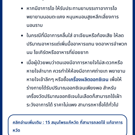
หากมีอาการไอ ให้รับประทานยาบรรเทาอาการไอ
พยายามนอนตะแคง หนุนหมอนสูงหลีกเลี่ยงการ
นอนราบ
ในกรณีที่มีอาการคลื่นใส่ อาเจียนหรือท้องเสีย ให้ลด
ปริมาณอาหารแต่เพิ่มมื้ออาหารแทน งดอาหารจำพวก
นม โยเกิร์ตหรืออาหารที่ย่อยยาก
เมื่อผู้ป่วยพบว่าตนเองมีอาการหายใจไม่สะดวกหรือ
หายใจลำบาก ควรทำให้ห้องมีอากาศถ่ายเท พยายาม
หายใจเข้าลึกๆ หรือซื้อ
เครื่องผลิตออกซิเจน
เพื่อให้
ร่างกายได้รับปริมาณออกซิเจนเพียงพอ สำหรับ
เครื่องวัดปริมาณออกซิเจนในเลือดก็สามารถใช้เฝ้า
ระวังอาการได้ ราคาไม่แพง สามารถหาซื้อได้ทั่วไป
คลิกอ่านเพิ่มเติม : 15 สมุนไพรแก้หวัด ที่สามารถลดไข้ แก้อาการ
หวัด