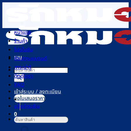
ข้าม
ไป
ยัง
เนื้อหา
หน้าแรก
ร้านค้า
โปรโมชัน
เมนู
ช้อปตามแบรนด์
สาระน่ารู้
Products
ติดต่อเรา
search
FAQ
เข้าสู่ระบบ / ลงทะเบียน
ขอใบเสนอราคา
แจ้งชำระเงิน
0
ค้นหา:
ตะกร้าสินค้า