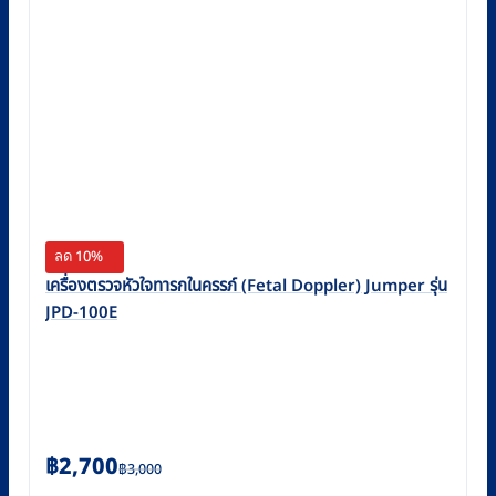
ลด 10%
เครื่องตรวจหัวใจทารกในครรภ์ (Fetal Doppler) Jumper รุ่น
JPD-100E
Original
Current
฿
2,700
฿
3,000
price
price