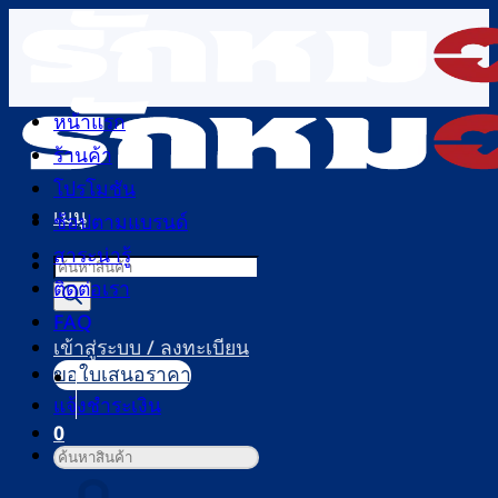
ข้าม
ไป
ยัง
เนื้อหา
หน้าแรก
ร้านค้า
โปรโมชัน
เมนู
ช้อปตามแบรนด์
สาระน่ารู้
Products
ติดต่อเรา
search
FAQ
เข้าสู่ระบบ / ลงทะเบียน
ขอใบเสนอราคา
แจ้งชำระเงิน
0
ค้นหา:
ตะกร้าสินค้า