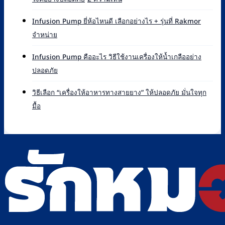
Syringe
เครื่อง
Pump
Syringe
ยี่ห้อ
Infusion Pump ยี่ห้อไหนดี เลือกอย่างไร + รุ่นที่ Rakmor
Pump
ไหน
ไม่มี
จำหน่าย
คือ
ดี
ความ
อะไร
เทียบ
เห็น
หลัก
Infusion Pump คืออะไร วิธีใช้งานเครื่องให้น้ำเกลืออย่าง
แบรนด์
บน
การ
ไม่มี
ปลอดภัย
ที่
Infusion
ทำงาน
ความ
Rakmor
Pump
และ
เห็น
จำหน่าย
ยี่ห้อ
วิธีเลือก “เครื่องให้อาหารทางสายยาง” ให้ปลอดภัย มั่นใจทุก
วิธี
บน
พร้อม
ไหน
ไม่มี
มื้อ
ใช้
Infusion
วิธี
ดี
ความ
ไซ
Pump
เลือก
เลือก
เห็น
ริงค์
คือ
อย่างไร
บน
อย่าง
อะไร
+
วิธี
ปลอดภัย
วิธี
รุ่น
เลือก
ใช้
ที่
“เครื่อง
งาน
Rakmor
ให้
เครื่อง
จำหน่าย
อาหาร
ให้
ทาง
น้ำ
สาย
เกลือ
ยาง”
อย่าง
ให้