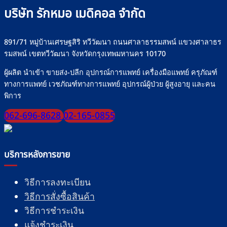
ปลอดภัย
ปลอดภัย
บริษัท รักหมอ เมดิคอล จำกัด
มั่นใจ
ทุก
มื้อ
891/71 หมู่บ้านเศรษฐสิริ ทวีวัฒนา ถนนศาลาธรรมสพน์ แขวงศาลาธร
รมสพน์ เขตทวีวัฒนา จังหวัดกรุงเทพมหานคร 10170
ผู้ผลิต นำเข้า ขายส่ง-ปลีก อุปกรณ์การแพทย์ เครื่องมือแพทย์ ครุภัณฑ์
ทางการแพทย์ เวชภัณฑ์ทางการแพทย์ อุปกรณ์ผู้ป่วย ผู้สูงอายุ และคน
พิการ
062-696-8628
02-165-0855
บริการหลังการขาย
วิธีการลงทะเบียน
วิธีการสั่งซื้อสินค้า
วิธีการชำระเงิน
แจ้งชำระเงิน