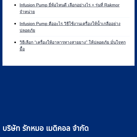
Pump
Syringe
Infusion Pump ยี่ห้อไหนดี เลือกอย่างไร + รุ่นที่ Rakmor
ยี่ห้อ
Pump
ไม่มี
จำหน่าย
ไหน
คือ
ความ
ดี
อะไร
เห็น
Infusion Pump คืออะไร วิธีใช้งานเครื่องให้น้ำเกลืออย่าง
เทียบ
บน
หลัก
ไม่มี
ปลอดภัย
แบรนด์
Infusion
การ
ความ
ที่
Pump
ทำงาน
เห็น
วิธีเลือก “เครื่องให้อาหารทางสายยาง” ให้ปลอดภัย มั่นใจทุก
Rakmor
ยี่ห้อ
และ
บน
ไม่มี
มื้อ
จำหน่าย
ไหน
วิธี
Infusion
ความ
พร้อม
ดี
ใช้
Pump
เห็น
วิธี
เลือก
ไซ
คือ
บน
เลือก
อย่างไร
ริงค์
อะไร
วิธี
+
อย่าง
วิธี
เลือก
รุ่น
ปลอดภัย
ใช้
“เครื่อง
ที่
งาน
ให้
Rakmor
เครื่อง
อาหาร
จำหน่าย
ให้
ทาง
น้ำ
สาย
เกลือ
ยาง”
อย่าง
ให้
บริษัท รักหมอ เมดิคอล จำกัด
ปลอดภัย
ปลอดภัย
มั่นใจ