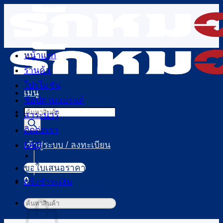
ข้าม
ไป
ยัง
เนื้อหา
หน้าแรก
ร้านค้า
โปรโมชัน
เมนู
ช้อปตามแบรนด์
Products
สาระน่ารู้
search
ติดต่อเรา
FAQ
เข้าสู่ระบบ / ลงทะเบียน
ขอใบเสนอราคา
0
แจ้งชำระเงิน
ตะกร้าสินค้า
ค้นหา: