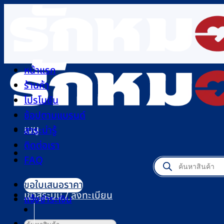
ข้าม
ไป
ยัง
เนื้อหา
หน้าแรก
ร้านค้า
โปรโมชัน
ช้อปตามแบรนด์
เมนู
สาระน่ารู้
ติดต่อเรา
FAQ
Products
search
ขอใบเสนอราคา
เข้าสู่ระบบ / ลงทะเบียน
แจ้งชำระเงิน
ค้นหา: