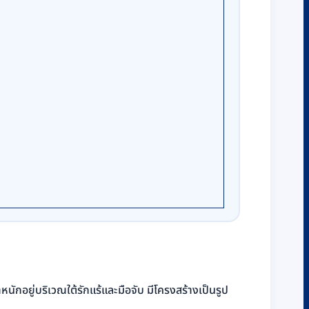
นักอยู่บริเวณใต้รักแร้และมือจับ มีโครงสร้างเป็นรูป