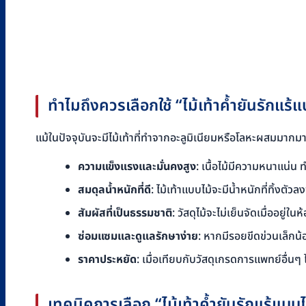
ทำไมถึงควรเลือกใช้ “ไม้เท้าค้ำยันรักแร้แ
แม้ในปัจจุบันจะมีไม้เท้าที่ทำจากอะลูมิเนียมหรือโลหะผสมมากมาย 
ความแข็งแรงและมั่นคงสูง
: เนื้อไม้มีความหนาแน่น ท
สมดุลน้ำหนักที่ดี
: ไม้เท้าแบบไม้จะมีน้ำหนักที่ทิ้งตัวล
สัมผัสที่เป็นธรรมชาติ
: วัสดุไม้จะไม่เย็นจัดเมื่ออยู่
ซ่อมแซมและดูแลรักษาง่าย
: หากมีรอยขีดข่วนเล็กน
ราคาประหยัด
: เมื่อเทียบกับวัสดุเกรดการแพทย์อื่นๆ ไ
เทคนิคการเลือก “ไม้เท้าค้ำยันรักแร้แบบไม