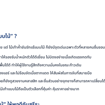
บบไม้” ?
แต่ ไม้เท้าค้ำยันรักแร้แบบไม้ ก็ยังมีจุดเด่นเฉพาะตัวที่หลายคนชื่นชอบ 
ำให้รองรับน้ำหนักตัวได้ดีเยี่ยม ไม่บิดงอง่ายเมื่อเกิดแรงกดทับ
งพื้นได้ดี ทำให้ผู้ใช้งานรู้สึกถึงความมั่นคงในขณะก้าวเดิน
ในห้องแอร์ และไม่ร้อนจัดเมื่อตากแดด ให้สัมผัสในการจับที่สบายมือ
้อยก็ยังดูสวยงามคลาสสิก และชิ้นส่วนอย่างจุกยางก็สามารถหาเปลี่ยนได
ม้เท้าแบบไม้ถือเป็นตัวเลือกที่คุ้มค่า คุ้มราคาอย่างมาก
้” ให้พอดีกับสรีระ