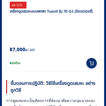
ลด 11%
เครื่องดูดเสมหะแบบพกพา Yuwell รุ่น 7E-G1 (มีแบตเตอรี่)
Original
Current
฿
7,000
฿
7,900
price
price
was:
is:
มีสต็อก
฿7,900.
฿7,000.
ขั้นตอนการปฏิบัติ: วิธีใช้เครื่องดูดเสมหะ อย่าง
ถูกวิธี
การดูดเสมหะเป็นหัตถการที่ต้องอาศัยความนุ่มนวลและ