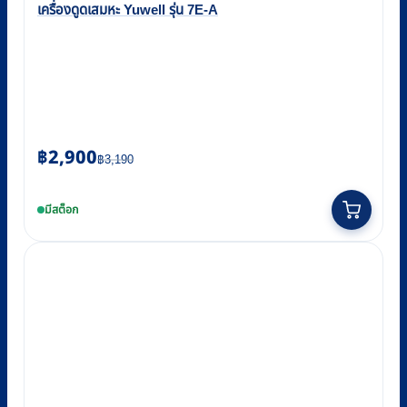
เครื่องดูดเสมหะ Yuwell รุ่น 7E-A
Original
Current
฿
2,900
฿
3,190
price
price
was:
is:
มีสต็อก
฿3,190.
฿2,900.