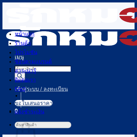
ข้าม
ไป
ยัง
เนื้อหา
หน้าแรก
ร้านค้า
โปรโมชัน
เมนู
ช้อปตามแบรนด์
Products
สาระน่ารู้
search
ติดต่อเรา
FAQ
เข้าสู่ระบบ / ลงทะเบียน
ขอใบเสนอราคา
0
แจ้งชำระเงิน
ตะกร้าสินค้า
ค้นหา: