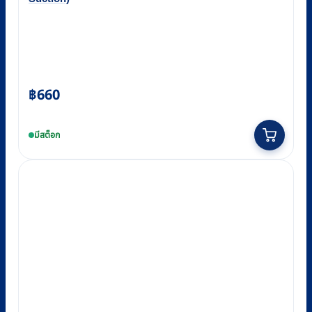
฿
660
มีสต็อก