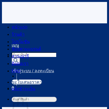
ข้าม
ไป
ยัง
เนื้อหา
หน้าแรก
ร้านค้า
โปรโมชัน
เมนู
ช้อปตามแบรนด์
Products
สาระน่ารู้
search
ติดต่อเรา
FAQ
เข้าสู่ระบบ / ลงทะเบียน
ขอใบเสนอราคา
0
แจ้งชำระเงิน
ตะกร้าสินค้า
ค้นหา: