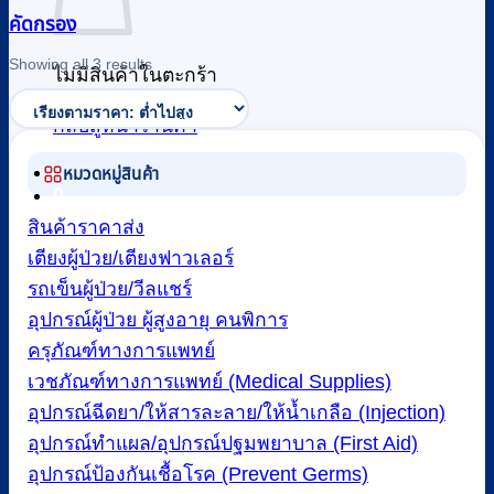
คัดกรอง
Sorted
Showing all 3 results
ไม่มีสินค้าในตะกร้า
by
price:
low
กลับสู่หน้าร้านค้า
to
high
หมวดหมู่สินค้า
0
สินค้าราคาส่ง
เตียงผู้ป่วย/เตียงฟาวเลอร์
รถเข็นผู้ป่วย/วีลแชร์
อุปกรณ์ผู้ป่วย ผู้สูงอายุ คนพิการ
ครุภัณฑ์ทางการแพทย์
เวชภัณฑ์ทางการแพทย์ (Medical Supplies)
อุปกรณ์ฉีดยา/ให้สารละลาย/ให้น้ำเกลือ (Injection)
อุปกรณ์ทำแผล/อุปกรณ์ปฐมพยาบาล (First Aid)
อุปกรณ์ป้องกันเชื้อโรค (Prevent Germs)