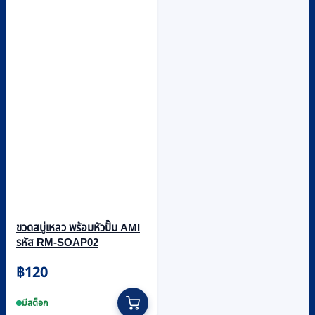
ขวดสบู่เหลว พร้อมหัวปั๊ม AMI
รหัส RM-SOAP02
฿
120
มีสต็อก