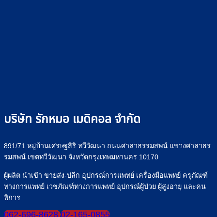
บริษัท รักหมอ เมดิคอล จำกัด
891/71 หมู่บ้านเศรษฐสิริ ทวีวัฒนา ถนนศาลาธรรมสพน์ แขวงศาลาธร
รมสพน์ เขตทวีวัฒนา จังหวัดกรุงเทพมหานคร 10170
ผู้ผลิต นำเข้า ขายส่ง-ปลีก อุปกรณ์การแพทย์ เครื่องมือแพทย์ ครุภัณฑ์
ทางการแพทย์ เวชภัณฑ์ทางการแพทย์ อุปกรณ์ผู้ป่วย ผู้สูงอายุ และคน
พิการ
062-696-8628
02-165-0855