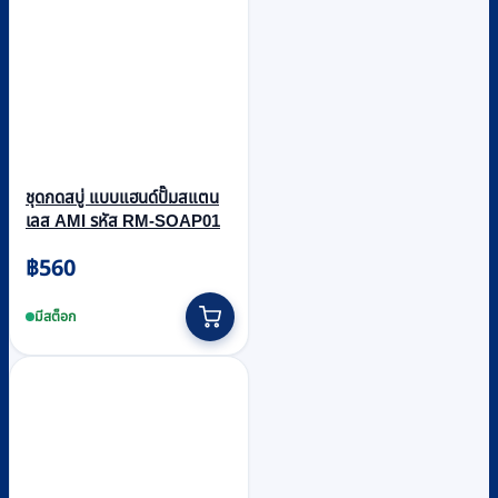
ชุดกดสบู่ แบบแฮนด์ปั๊มสแตน
เลส AMI รหัส RM-SOAP01
฿
560
มีสต็อก