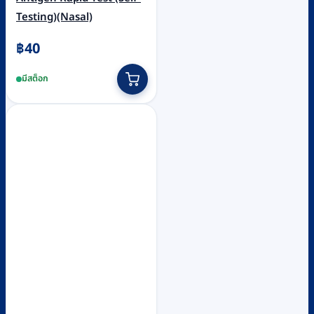
Testing)(Nasal)
฿
40
มีสต็อก