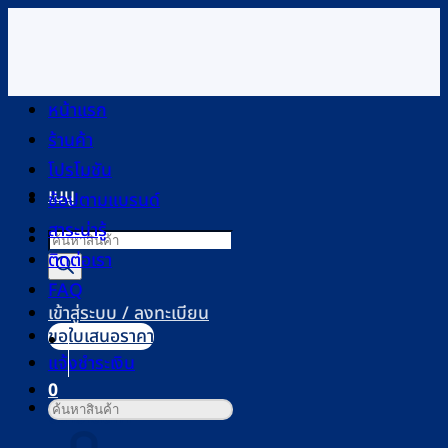
ข้าม
ไป
ยัง
เนื้อหา
หน้าแรก
ร้านค้า
โปรโมชัน
เมนู
ช้อปตามแบรนด์
สาระน่ารู้
Products
ติดต่อเรา
search
FAQ
เข้าสู่ระบบ / ลงทะเบียน
ขอใบเสนอราคา
แจ้งชำระเงิน
0
ค้นหา:
ตะกร้าสินค้า