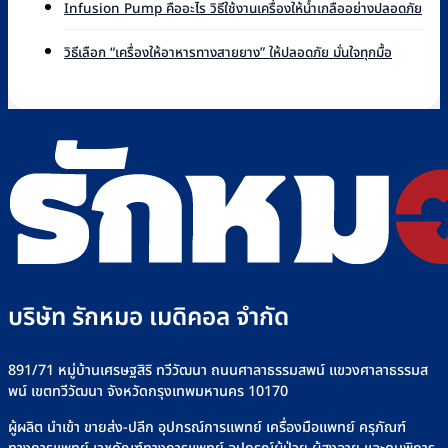
ไม่มี
หลัก
Infusion Pump คืออะไร วิธีใช้งานเครื่องให้น้ำเกลืออย่างปลอดภัย
แบรนด์
บน
ควา
การ
ที่
Infusion
เห็น
ไม่มี
ทำงาน
วิธีเลือก “เครื่องให้อาหารทางสายยาง” ให้ปลอดภัย มั่นใจทุกมื้อ
Rakmor
Pump
บน
ความ
และ
จำหน่าย
ยี่ห้อ
Infu
เห็น
วิธี
พร้อม
ไหน
Pu
บน
ใช้
วิธี
ดี
คือ
วิธี
ไซ
เลือก
เลือก
อะไร
เลือก
ริงค์
อย่างไร
วิธี
“เครื่อง
อย่าง
+
ใช้
ให้
ปลอดภัย
รุ่น
งาน
อาหาร
ที่
เครื่
ทาง
Rakmor
ให้
สาย
จำหน่าย
น้ำ
ยาง”
เกลือ
ให้
อย่า
ปลอดภัย
บริษัท รักหมอ เมดิคอล จำกัด
ปลอด
มั่นใจ
ทุก
มื้อ
891/71 หมู่บ้านเศรษฐสิริ ทวีวัฒนา ถนนศาลาธรรมสพน์ แขวงศาลาธรรมส
พน์ เขตทวีวัฒนา จังหวัดกรุงเทพมหานคร 10170
ผู้ผลิต นำเข้า ขายส่ง-ปลีก อุปกรณ์การแพทย์ เครื่องมือแพทย์ ครุภัณฑ์