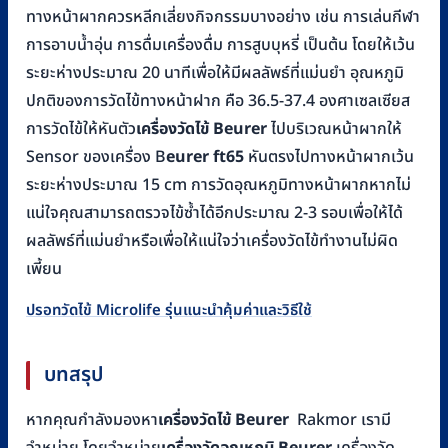
ทางหน้าผากควรหลีกเลี่ยงกิจกรรมบางอย่าง เช่น การเล่นกีฬา
การอาบน้ำอุ่น การดื่มเครื่องดื่ม การสูบบุหรี่ เป็นต้น โดยให้เว้น
ระยะห่างประมาณ 20 นาทีเพื่อให้มีผลลัพธ์ที่แม่นยำ อุณหภูมิ
ปกติของการวัดไข้ทางหน้าฝาก คือ 36.5-37.4 องศาเซลเซียส
การวัดไข้ให้หันตัว
เครื่องวัดไข้ B
eurer
ไปบริเวณหน้าผากให้
Sensor ของเครื่อง B
eurer ft65
หันตรงไปทางหน้าผากเว้น
ระยะห่างประมาณ 15 cm การวัดอุณหภูมิทางหน้าผากหากไม่
แน่ใจคุณสามารถตรวจไข้ซ้ำได้อีกประมาณ 2-3 รอบเพื่อให้ได้
ผลลัพธ์ที่แม่นยำหรือเพื่อให้แน่ใจว่าเครื่องวัดไข้ทำงานไม่ผิด
เพี้ยน
ปรอทวัดไข้ Microlife รุ่นแนะนำคุ้มค่าและวิธีใช้
บทสรุป
หากคุณกำลังมองหา
เครื่องวัดไข้ B
eurer
Rakmor เรามี