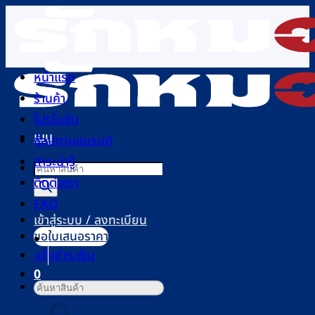
ข้าม
ไป
ยัง
เนื้อหา
หน้าแรก
ร้านค้า
โปรโมชัน
เมนู
ช้อปตามแบรนด์
สาระน่ารู้
Products
ติดต่อเรา
search
FAQ
เข้าสู่ระบบ / ลงทะเบียน
ขอใบเสนอราคา
แจ้งชำระเงิน
0
ค้นหา:
ตะกร้าสินค้า