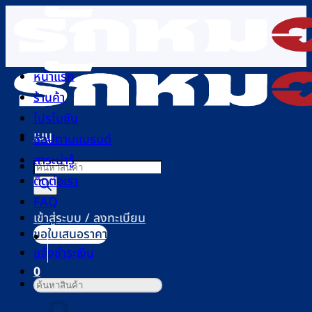
ข้าม
ไป
ยัง
เนื้อหา
หน้าแรก
ร้านค้า
โปรโมชัน
เมนู
ช้อปตามแบรนด์
สาระน่ารู้
Products
ติดต่อเรา
search
FAQ
เข้าสู่ระบบ / ลงทะเบียน
ขอใบเสนอราคา
แจ้งชำระเงิน
0
ค้นหา:
ตะกร้าสินค้า