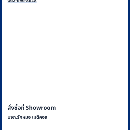
062-696-8628
สั่งซื้อที่ Showroom
บจก.รักหมอ เมดิคอล