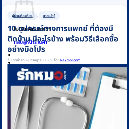
ผู้ป่วยติดเตียง
,
สาระน่ารู้
10 อุปกรณ์ทางการแพทย์ ที่ต้องมี
ไม่มีสินค้าในตะกร้า
ติดบ้าน มีอะไรบ้าง พร้อมวิธีเลือกซื้อ
กลับสู่หน้าร้านค้า
อย่างมือโปร
อัปเดตล่าสุด 28 กรกฎาคม 2569
Rakmor.com
0