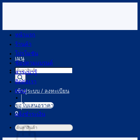
ข้าม
ไป
ยัง
เนื้อหา
หน้าแรก
ร้านค้า
โปรโมชัน
เมนู
ช้อปตามแบรนด์
Products
สาระน่ารู้
search
ติดต่อเรา
FAQ
เข้าสู่ระบบ / ลงทะเบียน
ขอใบเสนอราคา
0
แจ้งชำระเงิน
ตะกร้าสินค้า
ค้นหา: