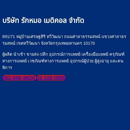
น้ำ
สาย
เกลือ
ยาง”
อย่าง
ให้
บริษัท รักหมอ เมดิคอล จำกัด
ปลอดภัย
ปลอดภัย
มั่นใจ
ทุก
891/71 หมู่บ้านเศรษฐสิริ ทวีวัฒนา ถนนศาลาธรรมสพน์ แขวงศาลาธร
มื้อ
รมสพน์ เขตทวีวัฒนา จังหวัดกรุงเทพมหานคร 10170
ผู้ผลิต นำเข้า ขายส่ง-ปลีก อุปกรณ์การแพทย์ เครื่องมือแพทย์ ครุภัณฑ์
ทางการแพทย์ เวชภัณฑ์ทางการแพทย์ อุปกรณ์ผู้ป่วย ผู้สูงอายุ และคน
พิการ
062-696-8628
02-165-0855