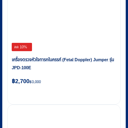
ลด 10%
เครื่องตรวจหัวใจทารกในครรภ์ (Fetal Doppler) Jumper รุ่น
JPD-100E
Original
Current
฿
2,700
฿
3,000
price
price
was:
is:
฿3,000.
฿2,700.