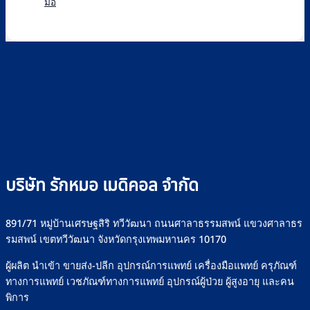
มื้อ
ใช้
Infusion
วิธี
ดี
ความ
ไซ
Pump
เลือก
เลือก
เห็น
ริงค์
คือ
อย่างไร
บน
อย่าง
อะไร
+
วิธี
ปลอดภัย
วิธี
รุ่น
เลือก
ใช้
ที่
“เครื่อง
งาน
Rakmor
ให้
เครื่อง
จำหน่าย
อาหาร
ให้
ทาง
น้ำ
สาย
เกลือ
ยาง”
อย่าง
ให้
ปลอดภัย
ปลอดภัย
บริษัท รักหมอ เมดิคอล จำกัด
มั่นใจ
ทุก
มื้อ
891/71 หมู่บ้านเศรษฐสิริ ทวีวัฒนา ถนนศาลาธรรมสพน์ แขวงศาลาธร
รมสพน์ เขตทวีวัฒนา จังหวัดกรุงเทพมหานคร 10170
ผู้ผลิต นำเข้า ขายส่ง-ปลีก อุปกรณ์การแพทย์ เครื่องมือแพทย์ ครุภัณฑ์
ทางการแพทย์ เวชภัณฑ์ทางการแพทย์ อุปกรณ์ผู้ป่วย ผู้สูงอายุ และคน
พิการ