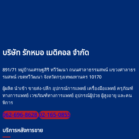
บริษัท รักหมอ เมดิคอล จำกัด
891/71 หมู่บ้านเศรษฐสิริ ทวีวัฒนา ถนนศาลาธรรมสพน์ แขวงศาลาธร
รมสพน์ เขตทวีวัฒนา จังหวัดกรุงเทพมหานคร 10170
ผู้ผลิต นำเข้า ขายส่ง-ปลีก อุปกรณ์การแพทย์ เครื่องมือแพทย์ ครุภัณฑ์
ทางการแพทย์ เวชภัณฑ์ทางการแพทย์ อุปกรณ์ผู้ป่วย ผู้สูงอายุ และคน
พิการ
062-696-8628
02-165-0855
บริการหลังการขาย