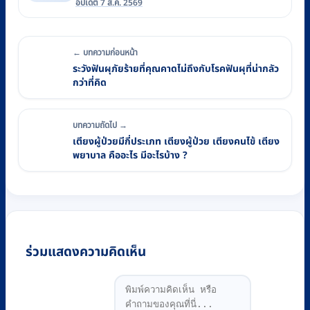
อัปเดต 7 ส.ค. 2569
← บทความก่อนหน้า
ระวังฟันผุภัยร้ายที่คุณคาดไม่ถึงกับโรคฟันผุที่น่ากลัว
กว่าที่คิด
บทความถัดไป →
เตียงผู้ป่วยมีกี่ประเภท เตียงผู้ป่วย เตียงคนไข้ เตียง
พยาบาล คืออะไร มีอะไรบ้าง ?
ร่วมแสดงความคิดเห็น