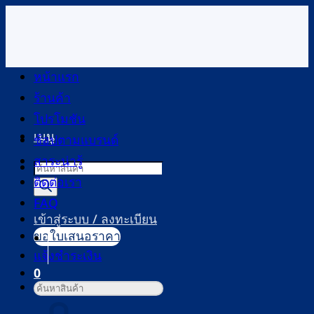
ข้าม
ไป
ยัง
เนื้อหา
หน้าแรก
ร้านค้า
โปรโมชัน
เมนู
ช้อปตามแบรนด์
สาระน่ารู้
Products
ติดต่อเรา
search
FAQ
เข้าสู่ระบบ / ลงทะเบียน
ขอใบเสนอราคา
แจ้งชำระเงิน
0
ค้นหา:
ตะกร้าสินค้า