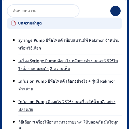
บทความล่าสุด
Syringe Pump ยี่ห้อไหนดี เทียบแบรนด์ที่ Rakmor จำหน่าย
ไม่มี
พร้อมวิธีเลือก
ความ
เห็น
เครื่อง Syringe Pump คืออะไร หลักการทำงานและวิธีใช้ไซ
บน
บน
ริงค์อย่างปลอดภัย
2 ความเห็น
Syringe
เครื่อง
Pump
Syringe
ยี่ห้อ
Infusion Pump ยี่ห้อไหนดี เลือกอย่างไร + รุ่นที่ Rakmor
Pump
ไหน
ไม่มี
จำหน่าย
คือ
ดี
ความ
อะไร
เทียบ
เห็น
หลัก
Infusion Pump คืออะไร วิธีใช้งานเครื่องให้น้ำเกลืออย่าง
แบรนด์
บน
การ
ไม่มี
ปลอดภัย
ที่
Infusion
ทำงาน
ความ
Rakmor
Pump
และ
เห็น
จำหน่าย
ยี่ห้อ
วิธีเลือก “เครื่องให้อาหารทางสายยาง” ให้ปลอดภัย มั่นใจทุก
วิธี
บน
พร้อม
ไหน
ไม่มี