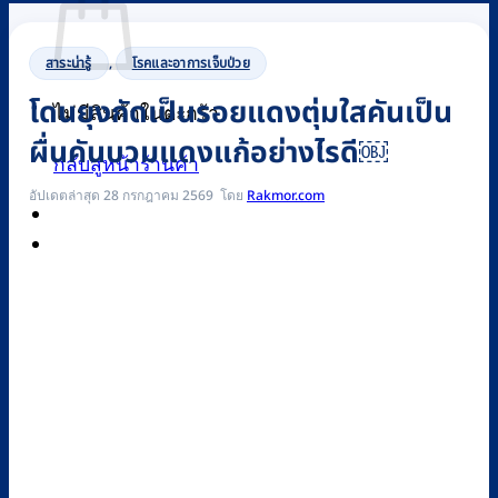
สาระน่ารู้
,
โรคและอาการเจ็บป่วย
โดนยุงกัดเป็นรอยแดงตุ่มใสคันเป็น
ไม่มีสินค้าในตะกร้า
ผื่นคันบวมแดงแก้อย่างไรดี￼
กลับสู่หน้าร้านค้า
อัปเดตล่าสุด 28 กรกฎาคม 2569
Rakmor.com
0