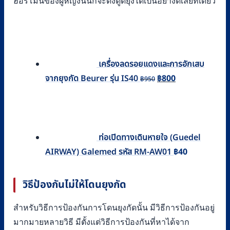
ฮอร์โมนของผู้หญิงนั้นก็จะดึงดูดยุงได้เป็นอย่างดีเลยทีเดียว
เครื่องลดรอยแดงและการอักเสบ
Original
Current
จากยุงกัด Beurer รุ่น IS40
฿
800
฿
950
price
price
was:
is:
฿950.
฿800.
ท่อเปิดทางเดินหายใจ (Guedel
AIRWAY) Galemed รหัส RM-AW01
฿
40
วิธีป้องกันไม่ให้โดนยุงกัด
สำหรับวิธีการป้องกันการโดนยุงกัดนั้น มีวิธีการป้องกันอยู่
มากมายหลายวิธี มีตั้งแต่วิธีการป้องกันที่หาได้จาก