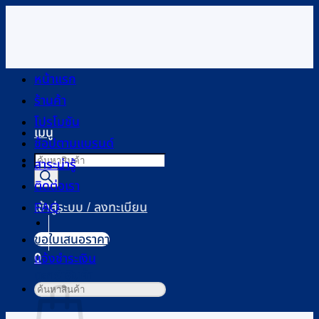
ข้าม
ไป
ยัง
เนื้อหา
หน้าแรก
ร้านค้า
โปรโมชัน
เมนู
ช้อปตามแบรนด์
Products
สาระน่ารู้
search
ติดต่อเรา
FAQ
เข้าสู่ระบบ / ลงทะเบียน
ขอใบเสนอราคา
0
แจ้งชำระเงิน
ตะกร้าสินค้า
ค้นหา: