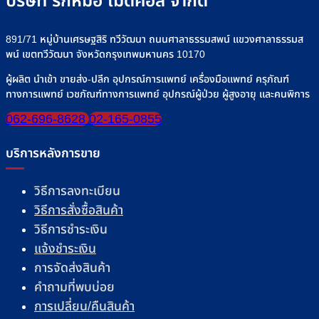
บริษัท รักหมอ เมดิคอล จำกัด
891/71 หมู่บ้านเศรษฐสิริ ทวีวัฒนา ถนนศาลาธรรมสพน์ แขวงศาลาธรรมส
พน์ เขตทวีวัฒนา จังหวัดกรุงเทพมหานคร 10170
ผู้ผลิต นำเข้า ขายส่ง-ปลีก อุปกรณ์การแพทย์ เครื่องมือแพทย์ ครุภัณฑ์
ทางการแพทย์ เวชภัณฑ์ทางการแพทย์ อุปกรณ์ผู้ป่วย ผู้สูงอายุ และคนพิการ
062-696-8628
02-165-0855
บริการหลังการขาย
วิธีการลงทะเบียน
วิธีการสั่งซื้อสินค้า
วิธีการชำระเงิน
แจ้งชำระเงิน
การจัดส่งสินค้า
คำถามที่พบบ่อย
การเปลี่ยน/คืนสินค้า