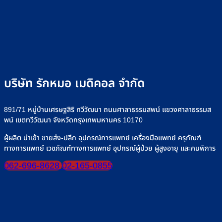
บริษัท รักหมอ เมดิคอล จำกัด
891/71 หมู่บ้านเศรษฐสิริ ทวีวัฒนา ถนนศาลาธรรมสพน์ แขวงศาลาธรรมส
พน์ เขตทวีวัฒนา จังหวัดกรุงเทพมหานคร 10170
ผู้ผลิต นำเข้า ขายส่ง-ปลีก อุปกรณ์การแพทย์ เครื่องมือแพทย์ ครุภัณฑ์
ทางการแพทย์ เวชภัณฑ์ทางการแพทย์ อุปกรณ์ผู้ป่วย ผู้สูงอายุ และคนพิการ
062-696-8628
02-165-0855