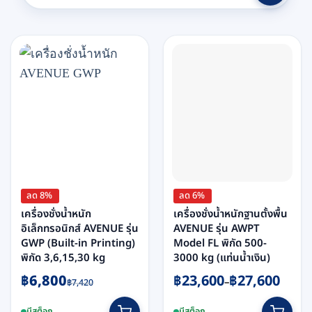
ลด 8%
ลด 6%
เครื่องชั่งน้ำหนัก
เครื่องชั่งน้ำหนักฐานตั้งพื้น
อิเล็กทรอนิกส์ AVENUE รุ่น
AVENUE รุ่น AWPT
GWP (Built-in Printing)
Model FL พิกัด 500-
พิกัด 3,6,15,30 kg
3000 kg (แท่นน้ำเงิน)
Original
Current
Price
฿
6,800
฿
23,600
฿
27,600
–
฿
7,420
price
price
range:
This
This
was:
is:
฿23,600
มีสต็อก
มีสต็อก