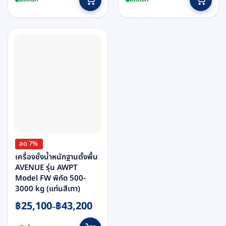
product
product
฿7,420.
฿6,800.
through
has
has
฿27,600
multiple
multiple
variants.
variants.
The
The
options
options
may
may
be
be
chosen
chosen
on
on
the
the
product
product
page
page
ลด 7%
เครื่องชั่งน้ำหนักฐานตั้งพื้น
AVENUE รุ่น AWPT
Model FW พิกัด 500-
3000 kg (แท่นสีเทา)
Price
฿
25,100
฿
43,200
–
range:
This