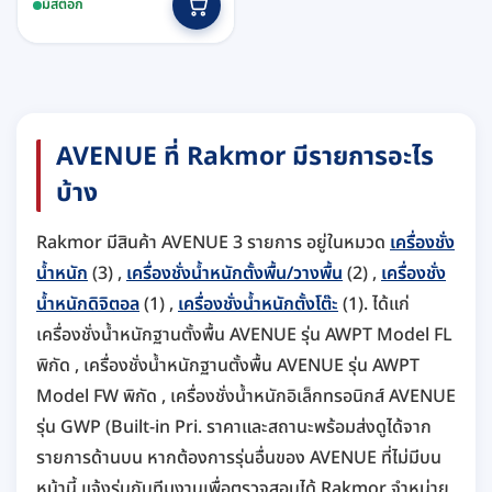
฿25,100
มีสต็อก
product
through
has
฿43,200
multiple
variants.
The
options
AVENUE ที่ Rakmor มีรายการอะไร
may
บ้าง
be
chosen
on
Rakmor มีสินค้า AVENUE 3 รายการ อยู่ในหมวด
เครื่องชั่ง
the
น้ำหนัก
(3) ,
เครื่องชั่งน้ำหนักตั้งพื้น/วางพื้น
(2) ,
เครื่องชั่ง
product
น้ำหนักดิจิตอล
(1) ,
เครื่องชั่งน้ำหนักตั้งโต๊ะ
(1). ได้แก่
page
เครื่องชั่งน้ำหนักฐานตั้งพื้น AVENUE รุ่น AWPT Model FL
พิกัด , เครื่องชั่งน้ำหนักฐานตั้งพื้น AVENUE รุ่น AWPT
Model FW พิกัด , เครื่องชั่งน้ำหนักอิเล็กทรอนิกส์ AVENUE
รุ่น GWP (Built-in Pri. ราคาและสถานะพร้อมส่งดูได้จาก
รายการด้านบน หากต้องการรุ่นอื่นของ AVENUE ที่ไม่มีบน
หน้านี้ แจ้งรุ่นกับทีมงานเพื่อตรวจสอบได้ Rakmor จำหน่าย