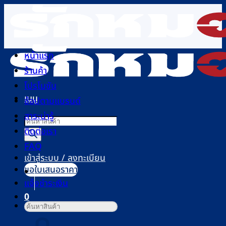
ข้าม
ไป
ยัง
เนื้อหา
หน้าแรก
ร้านค้า
โปรโมชัน
เมนู
ช้อปตามแบรนด์
สาระน่ารู้
Products
ติดต่อเรา
search
FAQ
เข้าสู่ระบบ / ลงทะเบียน
ขอใบเสนอราคา
แจ้งชำระเงิน
0
ค้นหา:
ตะกร้าสินค้า