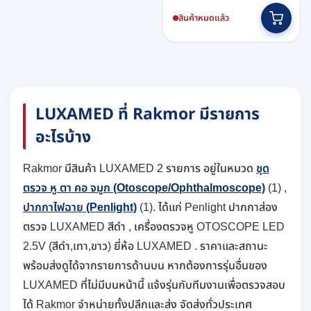
This
สินค้าหมดแล้ว
product
has
multiple
variants.
The
options
LUXAMED ที่ Rakmor มีรายการ
may
อะไรบ้าง
be
chosen
on
Rakmor มีสินค้า LUXAMED 2 รายการ อยู่ในหมวด
ชุด
the
ตรวจ หู ตา คอ จมูก (Otoscope/Ophthalmoscope)
(1) ,
product
ปากกาไฟฉาย (Penlight)
(1). ได้แก่ Penlight ปากกาส่อง
page
ตรวจ LUXAMED สีดำ , เครื่องตรวจหู OTOSCOPE LED
2.5V (สีดำ,เทา,ขาว) ยี่ห้อ LUXAMED . ราคาและสถานะ
พร้อมส่งดูได้จากรายการด้านบน หากต้องการรุ่นอื่นของ
LUXAMED ที่ไม่มีบนหน้านี้ แจ้งรุ่นกับทีมงานเพื่อตรวจสอบ
ได้ Rakmor จำหน่ายทั้งปลีกและส่ง จัดส่งทั่วประเทศ