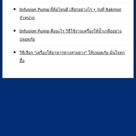
เครื่อง
Pump
Syringe
ยี่ห้อ
Infusion Pump ยี่ห้อไหนดี เลือกอย่างไร + รุ่นที่ Rakmor
Pump
ไหน
ไม่มี
จำหน่าย
คือ
ดี
ความ
อะไร
เทียบ
เห็น
หลัก
Infusion Pump คืออะไร วิธีใช้งานเครื่องให้น้ำเกลืออย่าง
แบรนด์
บน
การ
ไม่มี
ปลอดภัย
ที่
Infusion
ทำงาน
ความ
Rakmor
Pump
และ
เห็น
จำหน่าย
ยี่ห้อ
วิธีเลือก “เครื่องให้อาหารทางสายยาง” ให้ปลอดภัย มั่นใจทุก
วิธี
บน
พร้อม
ไหน
ไม่มี
มื้อ
ใช้
Infusion
วิธี
ดี
ความ
ไซ
Pump
เลือก
เลือก
เห็น
ริงค์
คือ
อย่างไร
บน
อย่าง
อะไร
+
วิธี
ปลอดภัย
วิธี
รุ่น
เลือก
ใช้
ที่
“เครื่อง
งาน
Rakmor
ให้
เครื่อง
จำหน่าย
อาหาร
ให้
ทาง
น้ำ
สาย
เกลือ
ยาง”
อย่าง
ให้
ปลอดภัย