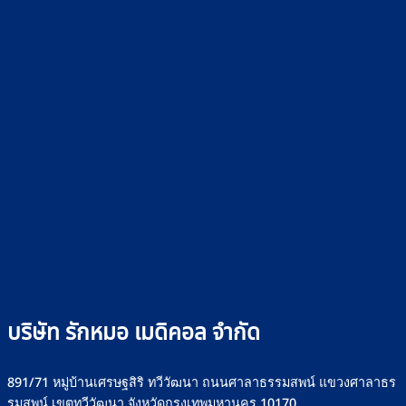
บริษัท รักหมอ เมดิคอล จำกัด
891/71 หมู่บ้านเศรษฐสิริ ทวีวัฒนา ถนนศาลาธรรมสพน์ แขวงศาลาธร
รมสพน์ เขตทวีวัฒนา จังหวัดกรุงเทพมหานคร 10170