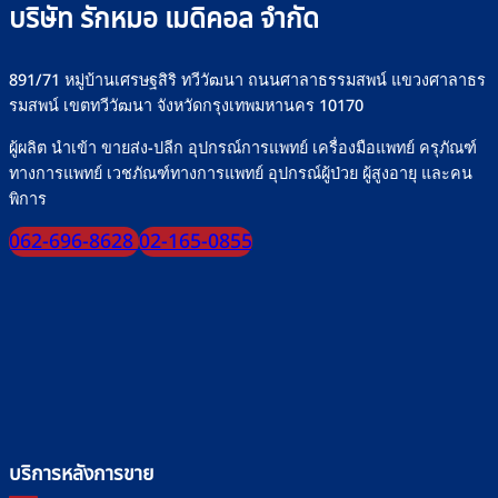
ปลอดภัย
บริษัท รักหมอ เมดิคอล จำกัด
มั่นใจ
ทุก
มื้อ
891/71 หมู่บ้านเศรษฐสิริ ทวีวัฒนา ถนนศาลาธรรมสพน์ แขวงศาลาธร
รมสพน์ เขตทวีวัฒนา จังหวัดกรุงเทพมหานคร 10170
ผู้ผลิต นำเข้า ขายส่ง-ปลีก อุปกรณ์การแพทย์ เครื่องมือแพทย์ ครุภัณฑ์
ทางการแพทย์ เวชภัณฑ์ทางการแพทย์ อุปกรณ์ผู้ป่วย ผู้สูงอายุ และคน
พิการ
062-696-8628
02-165-0855
บริการหลังการขาย