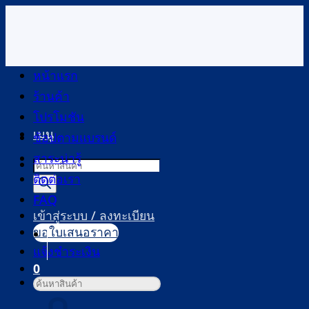
ข้าม
ไป
ยัง
เนื้อหา
หน้าแรก
ร้านค้า
โปรโมชัน
เมนู
ช้อปตามแบรนด์
สาระน่ารู้
Products
ติดต่อเรา
search
FAQ
เข้าสู่ระบบ / ลงทะเบียน
ขอใบเสนอราคา
แจ้งชำระเงิน
0
ค้นหา:
ตะกร้าสินค้า