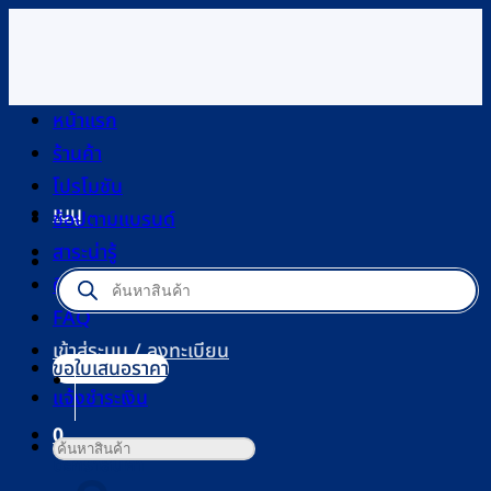
ข้าม
ไป
ยัง
เนื้อหา
หน้าแรก
ร้านค้า
โปรโมชัน
เมนู
ช้อปตามแบรนด์
สาระน่ารู้
Products
ติดต่อเรา
search
FAQ
เข้าสู่ระบบ / ลงทะเบียน
ขอใบเสนอราคา
แจ้งชำระเงิน
0
ค้นหา:
ตะกร้าสินค้า