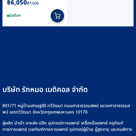
Original
Current
฿
6,050
฿
7,500
price
price
มีสต็อก
was:
is:
฿7,500.
฿6,050.
บริษัท รักหมอ เมดิคอล จำกัด
891/71 หมู่บ้านเศรษฐสิริ ทวีวัฒนา ถนนศาลาธรรมสพน์ แขวงศาลาธรรมส
พน์ เขตทวีวัฒนา จังหวัดกรุงเทพมหานคร 10170
ผู้ผลิต นำเข้า ขายส่ง-ปลีก อุปกรณ์การแพทย์ เครื่องมือแพทย์ ครุภัณฑ์
ทางการแพทย์ เวชภัณฑ์ทางการแพทย์ อุปกรณ์ผู้ป่วย ผู้สูงอายุ และคนพิการ