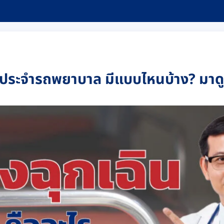
ฉินประจำรถพยาบาล มีแบบไหนบ้าง? มาดู