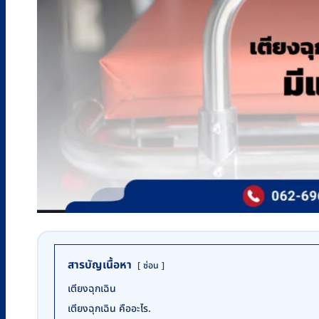
สารบัญเนื้อหา
ซ่อน
เตียงฉุกเฉิน
เตียงฉุกเฉิน คืออะไร.