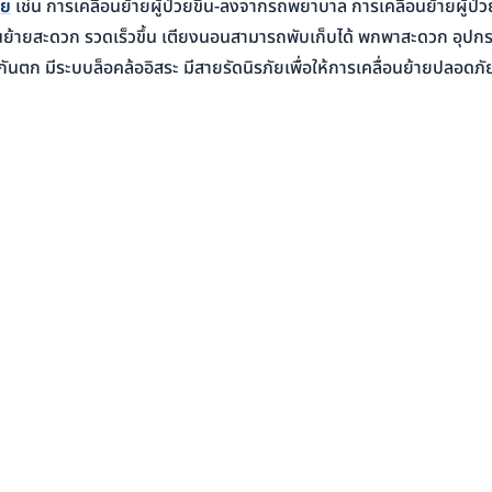
วย
เช่น การเคลื่อนย้ายผู้ป่วยขึ้น-ลงจากรถพยาบาล การเคลื่อนย้ายผู้ป่
่อนย้ายสะดวก รวดเร็วขึ้น เตียงนอนสามารถพับเก็บได้ พกพาสะดวก อุปกร
วกันตก มีระบบล็อคล้ออิสระ มีสายรัดนิรภัยเพื่อให้การเคลื่อนย้ายปลอดภั