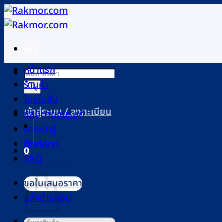
ข้าม
ไป
ยัง
เมนู
เนื้อหา
หน้าแรก
Products
ร้านค้า
search
โปรโมชัน
เข้าสู่ระบบ / ลงทะเบียน
ช้อปตามแบรนด์
สาระน่ารู้
ติดต่อเรา
0
FAQ
ตะกร้าสินค้า
ขอใบเสนอราคา
แจ้งชำระเงิน
ค้นหา: