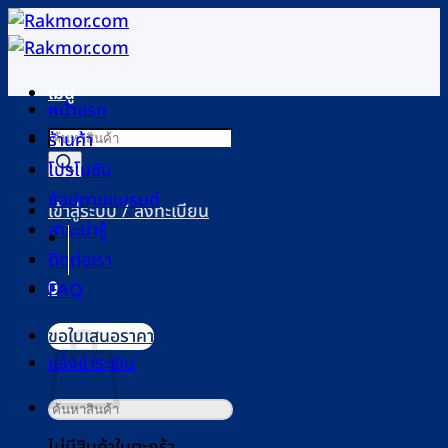
ข้าม
ไป
ยัง
เมนู
เนื้อหา
หน้าแรก
Products
ร้านค้า
search
โปรโมชัน
ช้อปตามแบรนด์
เข้าสู่ระบบ / ลงทะเบียน
สาระน่ารู้
ติดต่อเรา
0
FAQ
ตะกร้าสินค้า
ขอใบเสนอราคา
แจ้งชำระเงิน
ค้นหา:
ไม่มีสินค้าในตะกร้า