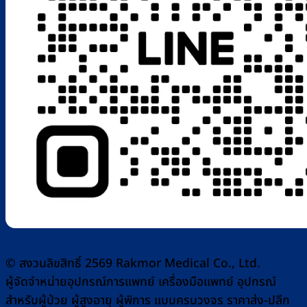
© สงวนลิขสิทธิ์ 2569 Rakmor Medical Co., Ltd.
ผู้จัดจำหน่ายอุปกรณ์การแพทย์ เครื่องมือแพทย์ อุปกรณ์
สำหรับผู้ป่วย ผู้สูงอายุ ผู้พิการ แบบครบวงจร ราคาส่ง-ปลีก