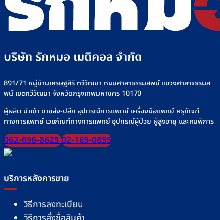
งาน
อาหาร
ที่
เครื่
ทาง
Rakmor
ให้
สาย
จำหน่าย
น้ำ
ยาง”
เกลือ
ให้
อย่า
ปลอดภัย
บริษัท รักหมอ เมดิคอล จำกัด
ปลอด
มั่นใจ
ทุก
มื้อ
891/71 หมู่บ้านเศรษฐสิริ ทวีวัฒนา ถนนศาลาธรรมสพน์ แขวงศาลาธรรมส
พน์ เขตทวีวัฒนา จังหวัดกรุงเทพมหานคร 10170
ผู้ผลิต นำเข้า ขายส่ง-ปลีก อุปกรณ์การแพทย์ เครื่องมือแพทย์ ครุภัณฑ์
ทางการแพทย์ เวชภัณฑ์ทางการแพทย์ อุปกรณ์ผู้ป่วย ผู้สูงอายุ และคนพิการ
062-696-8628
02-165-0855
บริการหลังการขาย
วิธีการลงทะเบียน
วิธีการสั่งซื้อสินค้า