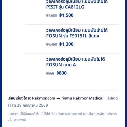
วอคเกอร์อลูมิเนียม แบบพับเก็บได้
was:
is:
PISIT รุ่น CA812LG
฿1,670.
฿1,500.
Original
Current
฿
1,500
฿
1,600
price
price
วอคเกอร์อลูมิเนียม แบบพับเก็บได้
was:
is:
FOSUN รุ่น FS9151L สีแดง
฿1,600.
฿1,500.
Original
Current
฿
1,300
฿
1,450
price
price
วอคเกอร์อลูมิเนียม แบบพับไม่ได้
was:
is:
FOSUN แบบ A
฿1,450.
฿1,300.
Original
Current
฿
800
฿
860
price
price
was:
is:
฿860.
฿800.
เรียบเรียงโดย:
Rakmor.com — ทีมงาน Rakmor Medical
อัปเดต
ล่าสุด 28 กรกฎาคม 2569
บทความนี้ให้ข้อมูลทั่วไป ไม่ใช่คำวินิจฉัยทางการแพทย์ หากมีอาการผิดปกติควร
ปรึกษาแพทย์