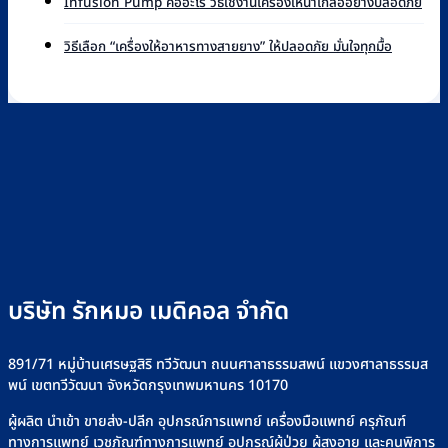
หลัก
Infusion Pump คืออะไร วิธีใช้งานเครื่องให้น้ำเกลืออย่างปลอดภัย
แบรนด์
บน
ควา
การ
ที่
Infusion
เห็น
ไม่มี
ทำงาน
วิธีเลือก “เครื่องให้อาหารทางสายยาง” ให้ปลอดภัย มั่นใจทุกมื้อ
Rakmor
Pump
บน
ความ
และ
จำหน่าย
ยี่ห้อ
Infu
เห็น
วิธี
พร้อม
ไหน
Pu
บน
ใช้
วิธี
ดี
คือ
วิธี
ไซ
เลือก
เลือก
อะไร
เลือก
ริงค์
อย่างไร
วิธี
“เครื่อง
อย่าง
+
ใช้
ให้
ปลอดภัย
รุ่น
งาน
อาหาร
ที่
เครื่
ทาง
Rakmor
ให้
สาย
จำหน่าย
น้ำ
ยาง”
เกลือ
ให้
อย่า
ปลอดภัย
บริษัท รักหมอ เมดิคอล จำกัด
ปลอด
มั่นใจ
ทุก
มื้อ
891/71 หมู่บ้านเศรษฐสิริ ทวีวัฒนา ถนนศาลาธรรมสพน์ แขวงศาลาธรรมส
พน์ เขตทวีวัฒนา จังหวัดกรุงเทพมหานคร 10170
ผู้ผลิต นำเข้า ขายส่ง-ปลีก อุปกรณ์การแพทย์ เครื่องมือแพทย์ ครุภัณฑ์
ทางการแพทย์ เวชภัณฑ์ทางการแพทย์ อุปกรณ์ผู้ป่วย ผู้สูงอายุ และคนพิการ