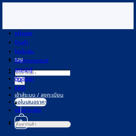
ข้าม
ไป
ยัง
เนื้อหา
หน้าแรก
ร้านค้า
โปรโมชัน
เมนู
ช้อปตามแบรนด์
สาระน่ารู้
Products
ติดต่อเรา
search
FAQ
เข้าสู่ระบบ / ลงทะเบียน
ขอใบเสนอราคา
แจ้งชำระเงิน
0
ค้นหา:
ตะกร้าสินค้า