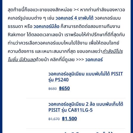
สุดท้ายนี้ก็ขอแวะขายของสักหน่อย >< หากท่านกำลังมองหาวอ
คเกอร์รูปแบบต่าง ๆ เช่น
วอคเกอร์ 4 ขาพับได้
วอคเกอร์แบบ
ธรรมดา หรือ
วอคเกอร์มีล้อ
ก็สามารถติดต่อสอบถามทีมงาน
Rakmor ได้ตลอดเวลาเลยน้า เราพร้อมให้คำปรึกษาที่ดีที่สุดกับ
ท่านว่าควรเลือกวอคเกอร์แบบไหนไปใช้งาน เพื่อให้ตอบโจทย์
ความต้องการ และเหมาะสมมากที่สุด ขอบอกเลยว่า
กำลังมีโปร
โมชั่น มีส่วนลด
ด้วยน้า คลิกที่นี่ดูเลย >>>
วอคเกอร์
วอคเกอร์อลูมิเนียม แบบพับไม่ได้ PISIT
รุ่น PS240
Original
Current
฿
650
฿
680
price
price
วอคเกอร์อลูมิเนียม 2 ล้อ แบบพับเก็บได้
was:
is:
PISIT รุ่น CA811LG-5
฿680.
฿650.
Original
Current
฿
1,500
฿
1,670
price
price