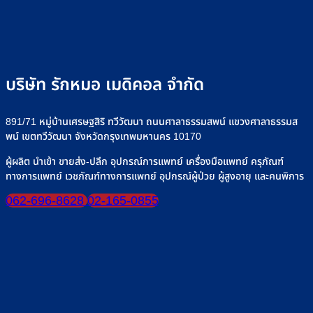
ริงค์
อาหาร
งาน
รุ่น
อย่าง
ทาง
เครื่อง
ที่
ปลอดภัย
สาย
ให้
Rak
ยาง”
น้ำ
จำหน
ให้
เกลือ
บริษัท รักหมอ เมดิคอล จำกัด
ปลอดภัย
อย่าง
มั่นใจ
ปลอดภ
ทุก
891/71 หมู่บ้านเศรษฐสิริ ทวีวัฒนา ถนนศาลาธรรมสพน์ แขวงศาลาธรรมส
มื้อ
พน์ เขตทวีวัฒนา จังหวัดกรุงเทพมหานคร 10170
ผู้ผลิต นำเข้า ขายส่ง-ปลีก อุปกรณ์การแพทย์ เครื่องมือแพทย์ ครุภัณฑ์
ทางการแพทย์ เวชภัณฑ์ทางการแพทย์ อุปกรณ์ผู้ป่วย ผู้สูงอายุ และคนพิการ
062-696-8628
02-165-0855