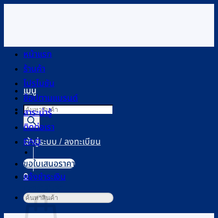
ข้าม
ไป
ยัง
เนื้อหา
หน้าแรก
ร้านค้า
โปรโมชัน
เมนู
ช้อปตามแบรนด์
Products
สาระน่ารู้
search
ติดต่อเรา
FAQ
เข้าสู่ระบบ / ลงทะเบียน
ขอใบเสนอราคา
0
แจ้งชำระเงิน
ตะกร้าสินค้า
ค้นหา: