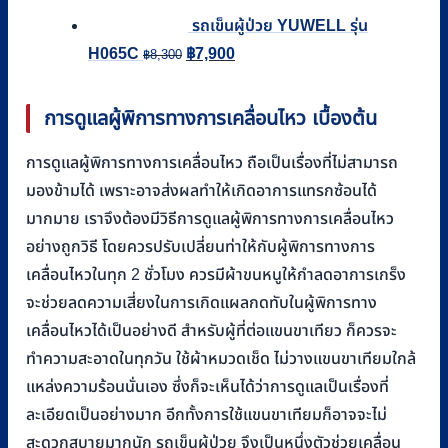
รถเข็นผู้ป่วย YUWELL รุ่น
Original
Current
H065C
฿
7,900
฿
8,300
price
price
was:
is:
การดูแลผู้พิการทางการเคลื่อนไหว เบื้องต้น
฿8,300.
฿7,900.
การดูแลผู้พิการทางการเคลื่อนไหว ถือเป็นเรื่องที่ไม่สามารถ
มองข้ามได้ เพราะอาจส่งผลทำให้เกิดอาการแทรกซ้อนได้
มากมาย เราจึงต้องมีวิธีการดูแลผู้พิการทางการเคลื่อนไหว
อย่างถูกวิธี โดยควรปรับเปลี่ยนท่าให้กับผู้พิการทางการ
เคลื่อนไหวในทุก 2 ชั่วโมง ควรมีผ้าขนหนูให้กำลดอาการเกร็ง
จะช่วยลดความเสี่ยงในการเกิดแผลกดทับในผู้พิการทาง
เคลื่อนไหวได้เป็นอย่างดี สำหรับผู้ที่ต่อแขนขาเทียว ก็ควรจะ
ทำความสะอาดในทุกวัน ใช้ผ้าหมวดเช็ด ไม่วางแขนขาเทียมใกล้
แหล่งความร้อนนั่นเอง ซึ่งก็จะเห็นได้ว่าการดูแลเป็นเรื่องที่
ละเอียดเป็นอย่างมาก อีกทั้งการใช้แขนขาเทียมก็อาจจะไม่
สะดวกสบายมากนัก รถเข็นผู้ป่วย จึงเป็นหนึ่งตัวช่วยเคลื่อน