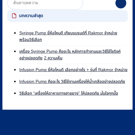
บทความล่าสุด
Syringe Pump ยี่ห้อไหนดี เทียบแบรนด์ที่ Rakmor จำหน่าย
ไม่มี
พร้อมวิธีเลือก
ความ
เห็น
เครื่อง Syringe Pump คืออะไร หลักการทำงานและวิธีใช้ไซริงค์
บน
บน
อย่างปลอดภัย
2 ความเห็น
Syringe
เครื่อง
Pump
ไม่มี
Syringe
Infusion Pump ยี่ห้อไหนดี เลือกอย่างไร + รุ่นที่ Rakmor จำหน่าย
ยี่ห้อ
ควา
Pump
ไหน
ไม่มี
เห็น
คือ
Infusion Pump คืออะไร วิธีใช้งานเครื่องให้น้ำเกลืออย่างปลอดภัย
ดี
ความ
บน
อะไร
ไม่มี
เทียบ
เห็น
Infu
วิธีเลือก “เครื่องให้อาหารทางสายยาง” ให้ปลอดภัย มั่นใจทุกมื้อ
หลัก
ความ
บน
แบรนด์
Pu
การ
เห็น
Infus
ที่
ยี่ห้อ
ทำงาน
บน
Pum
Rakmor
ไหน
และ
วิธี
คือ
จำหน่าย
ดี
วิธี
เลือก
อะไร
พร้อม
เลือ
ใช้
“เครื่อง
วิธี
วิธี
อย่า
ไซ
ให้
ใช้
เลือก
+