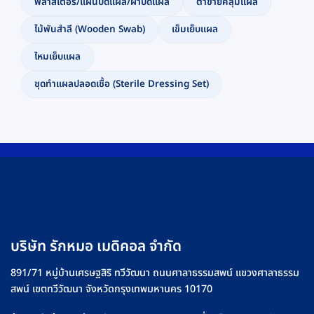
พลาสเตอร์/แผ่นปิดแผล/ผ้าปิดแผล
ตาข่ายคลุมแผล
ไม้พันสำลี (Wooden Swab)
เข็มเย็บแผล
ไหมเย็บแผล
ชุดทำแผลปลอดเชื้อ (Sterile Dressing Set)
บริษัท รักหมอ เมดิคอล จำกัด
891/71 หมู่บ้านเศรษฐสิริ ทวีวัฒนา ถนนศาลาธรรมสพน์ แขวงศาลาธรรม
สพน์ เขตทวีวัฒนา จังหวัดกรุงเทพมหานคร 10170