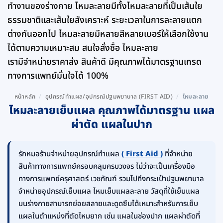
ทำงานของร่างกาย ไหมละลายมีทั้งไหมละลายที่เป็นเส้นใย
ธรรมชาติและเส้นใยสังเคราะห์ ระยะเวลาในการละลายแตก
ต่างกันออกไป ไหมละลายมีหลายสีหลายเบอร์ให้เลือกใช้งาน
ได้ตามความเหมาะสม สนใจสั่งซื้อ ไหมละลาย
เรามีจำหน่ายราคาส่ง สินค้าดี มีคุณภาพได้มาตรฐานเกรด
ทางการแพทย์มั่นใจได้ 100%
หน้าหลัก
/
อุปกรณ์ทำแผล/อุปกรณ์ปฐมพยาบาล (FIRST AID)
/
ไหมละลาย
ไหมละลายเย็บแผล คุณภาพได้มาตรฐาน แผล
ผ่าตัด แผลในปาก
รักหมอร้านจำหน่ายอุปกรณ์ทำแผล
( First Aid )
ที่จำหน่าย
สินค้าทางการแพทย์ครอบคลุมครบวงจร ไม่ว่าจะเป็นเครื่องมือ
ทางการแพทย์ครุศาสตร์ เวชภัณฑ์ รวมไปถึงกระเป๋าปฐมพยาบาล
จำหน่ายอุปกรณ์เย็บแผล ไหมเย็บแผลละลาย วัสดุที่ใช้เย็บแผล
บนร่างกายสามารถย่อยสลายและดูดซึมได้เหมาะสำหรับการเย็บ
แผลในตำแหน่งที่ตัดไหมยาก เช่น แผลในช่องปาก แผลผ่าตัดที่