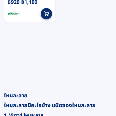
Price
฿
920
฿
1,100
–
range:
This
฿920
มีสต็อก
product
through
has
฿1,100
multiple
variants.
The
options
may
be
chosen
on
the
product
page
ไหมละลาย
ไหมละลายมีอะไรบ้าง ชนิดของไหมละลาย
1. Vicryl ไหมละลาย