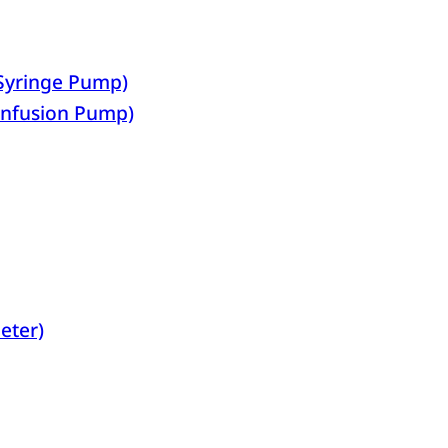
(Syringe Pump)
Infusion Pump)
eter)