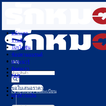
ข้าม
ไป
ยัง
เนื้อหา
หน้าแรก
ร้านค้า
โปรโมชัน
ช้อปตามแบรนด์
เมนู
สาระน่ารู้
ติดต่อเรา
Products
FAQ
search
ขอใบเสนอราคา
เข้าสู่ระบบ / ลงทะเบียน
แจ้งชำระเงิน